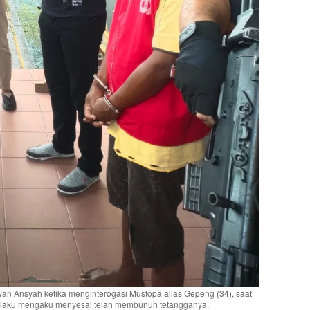
Ansyah ketika menginterogasi Mustopa alias Gepeng (34), saat
u, pelaku mengaku menyesal telah membunuh tetangganya.