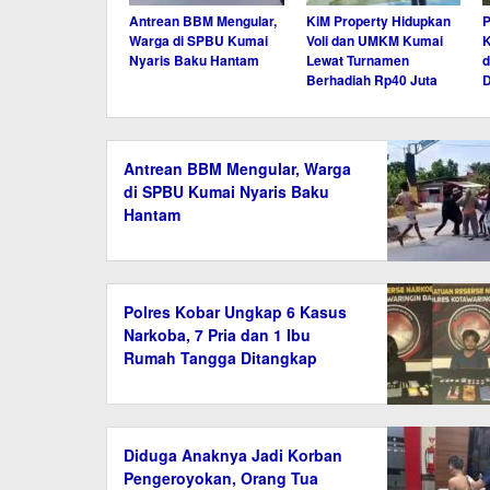
Antrean BBM Mengular,
KiM Property Hidupkan
P
Warga di SPBU Kumai
Voli dan UMKM Kumai
K
Nyaris Baku Hantam
Lewat Turnamen
d
Berhadiah Rp40 Juta
D
Antrean BBM Mengular, Warga
di SPBU Kumai Nyaris Baku
Hantam
Polres Kobar Ungkap 6 Kasus
Narkoba, 7 Pria dan 1 Ibu
Rumah Tangga Ditangkap
Diduga Anaknya Jadi Korban
Pengeroyokan, Orang Tua