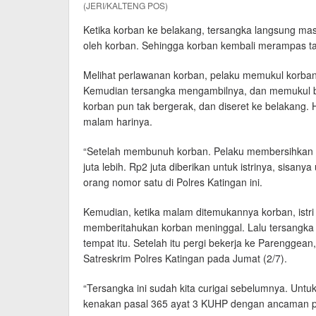
(JERI/KALTENG POS)
Ketika korban ke belakang, tersangka langsung ma
oleh korban. Sehingga korban kembali merampas tas m
Melihat perlawanan korban, pelaku memukul korban h
Kemudian tersangka mengambilnya, dan memukul bat
korban pun tak bergerak, dan diseret ke belakang. 
malam harinya.
“Setelah membunuh korban. Pelaku membersihkan di
juta lebih. Rp2 juta diberikan untuk istrinya, sisan
orang nomor satu di Polres Katingan ini.
Kemudian, ketika malam ditemukannya korban, ist
memberitahukan korban meninggal. Lalu tersangka d
tempat itu. Setelah itu pergi bekerja ke Parenggean
Satreskrim Polres Katingan pada Jumat (2/7).
“Tersangka ini sudah kita curigai sebelumnya. Un
kenakan pasal 365 ayat 3 KUHP dengan ancaman pid