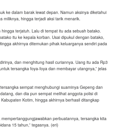
suk ke dalam barak lewat depan. Namun aksinya diketahui
iliknya, hingga terjadi aksi tarik menarik.
ingga terjatuh. Lalu di tempat itu ada sebuah batako.
ako itu ke kepala korban. Usai dipukul dengan batako,
Hingga akhirnya ditemukan pihak keluarganya sendiri pada
rinya, dan menghitung hasil curiannya. Uang itu ada Rp3
ya untuk tersangka foya-foya dan membayar utangnya,” jelas
ri tersangka sempat menghubungi suaminya Gepeng dan
atang, dan dia pun sempat melihat anggota polisi di
, Kabupaten Kotim, hingga akhirnya berhasil ditangkap
tuk mempertanggungjawabkan perbuatannya, tersangka kita
ana 15 tahun,” tegasnya. (eri)