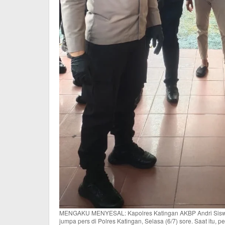
MENGAKU MENYESAL: Kapolres Katingan AKBP Andri Siswan 
jumpa pers di Polres Katingan, Selasa (6/7) sore. Saat it