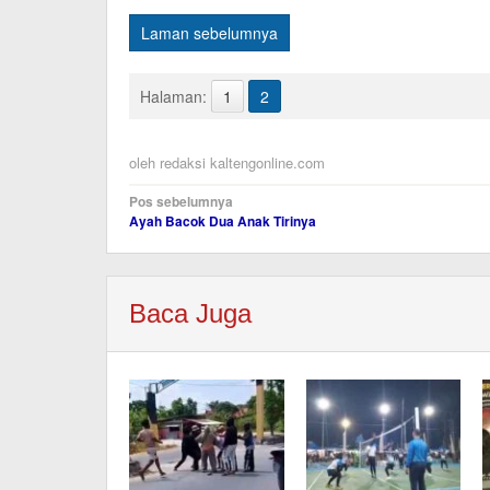
Laman sebelumnya
Halaman:
1
2
oleh
redaksi kaltengonline.com
Navigasi
Pos sebelumnya
Ayah Bacok Dua Anak Tirinya
pos
Baca Juga