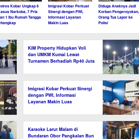
olres Kobar Ungkap 6
Imigrasi Kobar Perkuat
Diduga Anaknya Jadi
asus Narkoba, 7 Pria
Sinergi dengan PWI,
Korban Pengeroyokan,
an 1 Ibu Rumah Tangga
Informasi Layanan
Orang Tua Lapor ke
itangkap
Makin Luas
Polisi
KiM Property Hidupkan Voli
dan UMKM Kumai Lewat
Turnamen Berhadiah Rp40 Juta
Imigrasi Kobar Perkuat Sinergi
dengan PWI, Informasi
Layanan Makin Luas
Karaoke Larut Malam di
Bundaran Obor Pangkalan Bun