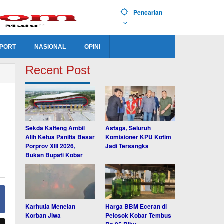
Pencarian
PORT
NASIONAL
OPINI
Recent Post
Sekda Kalteng Ambil
Astaga, Seluruh
Alih Ketua Panitia Besar
Komisioner KPU Kotim
Porprov XIII 2026,
Jadi Tersangka
Bukan Bupati Kobar
Karhutla Menelan
Harga BBM Eceran di
Korban Jiwa
Pelosok Kobar Tembus