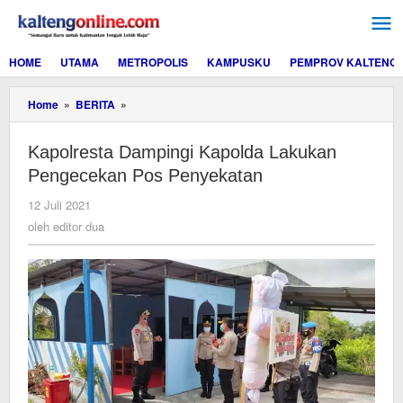
Lewati
ke
konten
HOME
UTAMA
METROPOLIS
KAMPUSKU
PEMPROV KALTENG
Kapolresta
Home
»
BERITA
»
Dampingi
Kapolda
Kapolresta Dampingi Kapolda Lakukan
Lakukan
Pengecekan
Pengecekan Pos Penyekatan
Pos
Penyekatan
oleh
12 Juli 2021
editor
oleh
editor dua
dua