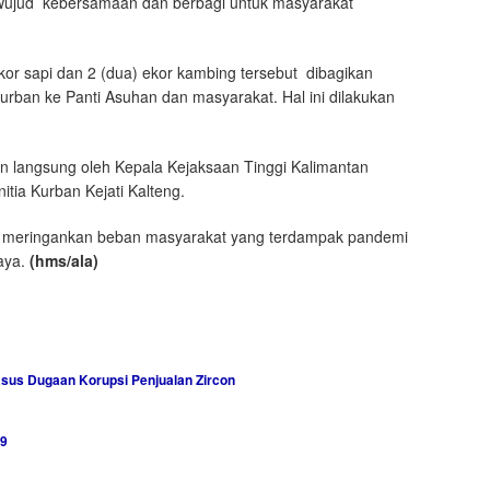
 wujud kebersamaan dan berbagi untuk masyarakat
or sapi dan 2 (dua) ekor kambing tersebut dibagikan
urban ke Panti Asuhan dan masyarakat. Hal ini dilakukan
n langsung oleh Kepala Kejaksaan Tinggi Kalimantan
tia Kurban Kejati Kalteng.
a meringankan beban masyarakat yang terdampak pandemi
jaya.
(hms/ala)
asus Dugaan Korupsi Penjualan Zircon
19