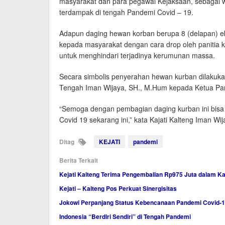
masyarakat dan para pegawai Kejaksaan, sebagai
terdampak di tengah Pandemi Covid – 19.
Adapun daging hewan korban berupa 8 (delapan) ek
kepada masyarakat dengan cara drop oleh panitia k
untuk menghindari terjadinya kerumunan massa.
Secara simbolis penyerahan hewan kurban dilakuka
Tengah Iman Wijaya, SH., M.Hum kepada Ketua Pani
“Semoga dengan pembagian daging kurban ini bis
Covid 19 sekarang ini,” kata Kajati Kalteng Iman Wi
Ditag
KEJATI
pandemi
Berita Terkait
Kejati Kalteng Terima Pengembalian Rp975 Juta dalam K
Kejati – Kalteng Pos Perkuat Sinergisitas
Jokowi Perpanjang Status Kebencanaan Pandemi Covid-
Indonesia “Berdiri Sendiri” di Tengah Pandemi