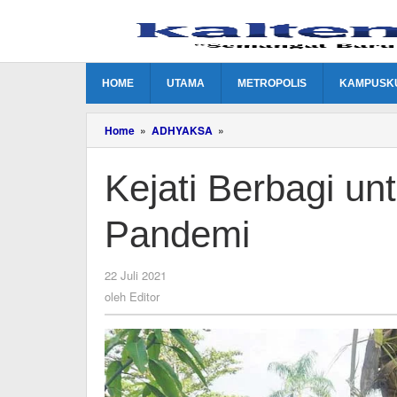
Lewati
ke
konten
HOME
UTAMA
METROPOLIS
KAMPUSK
Kejati
Home
»
ADHYAKSA
»
Berbagi
untuk
Kejati Berbagi u
Warga
Terdampak
Pandemi
Pandemi
oleh
22 Juli 2021
Editor
oleh
Editor