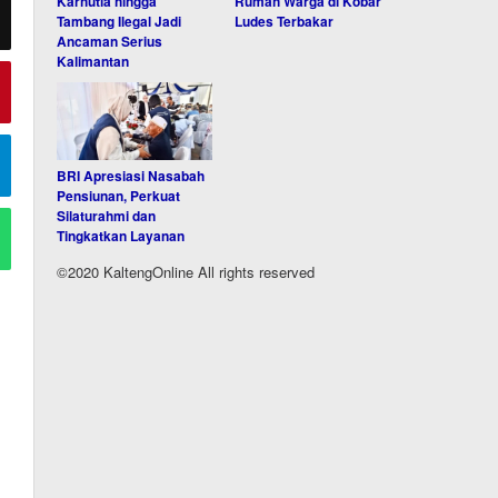
Karhutla hingga
Rumah Warga di Kobar
Tambang Ilegal Jadi
Ludes Terbakar
Ancaman Serius
Kalimantan
BRI Apresiasi Nasabah
Pensiunan, Perkuat
Silaturahmi dan
Tingkatkan Layanan
©2020 KaltengOnline All rights reserved