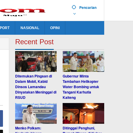
Pencarian
PORT
NASIONAL
OPINI
Recent Post
Ditemukan Pingsan di
Gubernur Minta
Dalam Mobil, Kabid
Tambahan Helikopter
Dinsos Lamandau
Water Bombing untuk
Dinyatakan Meninggal di
Tangani Karhutla
RSUD
Kalteng
Menko Polkam:
Ditinggal Penghuni,