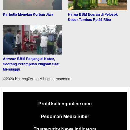
Karhutla Menelan Korban Jiwa
Harga BBM Eceran di Pelosok
Kobar Tembus Rp 25 Ribu
Antrean BBM Panjang di Kobar,
Seorang Perempuan Pingsan Saat
Menunggu
©2020 KaltengOnline All rights reserved
Profil kaltengonline.com
Pedoman Media Siber
Trustworthy News Indicators