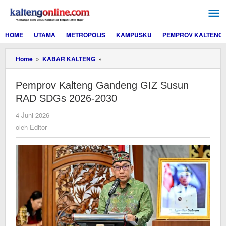
Lewati
ke
konten
HOME
UTAMA
METROPOLIS
KAMPUSKU
PEMPROV KALTENG
Pemprov
Home
»
KABAR KALTENG
»
Kalteng
Gandeng
Pemprov Kalteng Gandeng GIZ Susun
GIZ
Susun
RAD SDGs 2026-2030
RAD
SDGs
oleh
4 Juni 2026
2026-
Editor
oleh
Editor
2030