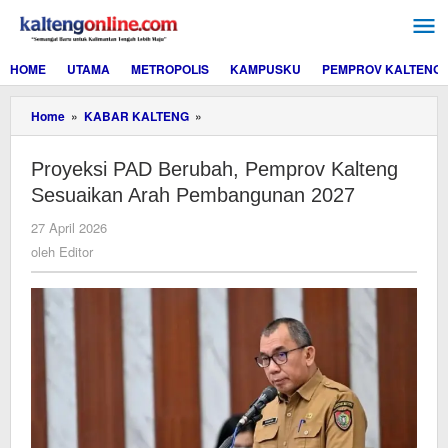
Lewati
ke
konten
HOME
UTAMA
METROPOLIS
KAMPUSKU
PEMPROV KALTENG
Proyeksi
Home
»
KABAR KALTENG
»
PAD
Berubah,
Proyeksi PAD Berubah, Pemprov Kalteng
Pemprov
Kalteng
Sesuaikan Arah Pembangunan 2027
Sesuaikan
Arah
oleh
27 April 2026
Pembangunan
Editor
oleh
Editor
2027