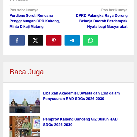
Navigasi
Pos sebelumnya
Pos berikutnya
Purdiono Soroti Rencana
DPRD Palangka Raya Dorong
pos
Penggabungan OPD Kalteng,
Belanja Daerah Berdampak
Minta Dikaji Matang
Nyata bagi Masyarakat
Baca Juga
Libatkan Akademisi, Swasta dan LSM dalam
Penyusunan RAD SDGs 2026-2030
Pemprov Kalteng Gandeng GIZ Susun RAD
SDGs 2026-2030