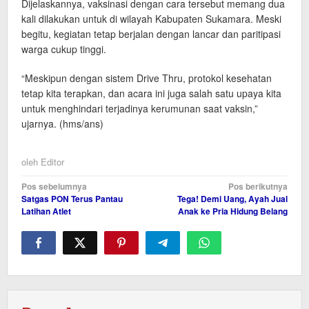
Dijelaskannya, vaksinasi dengan cara tersebut memang dua
kali dilakukan untuk di wilayah Kabupaten Sukamara. Meski
begitu, kegiatan tetap berjalan dengan lancar dan paritipasi
warga cukup tinggi.
“Meskipun dengan sistem Drive Thru, protokol kesehatan
tetap kita terapkan, dan acara ini juga salah satu upaya kita
untuk menghindari terjadinya kerumunan saat vaksin,”
ujarnya. (hms/ans)
oleh
Editor
Navigasi
Pos sebelumnya
Pos berikutnya
Satgas PON Terus Pantau
Tega! Demi Uang, Ayah Jual
pos
Latihan Atlet
Anak ke Pria Hidung Belang