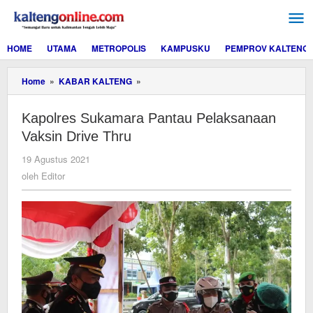
Lewati
ke
konten
HOME
UTAMA
METROPOLIS
KAMPUSKU
PEMPROV KALTENG
Kapolres
Home
»
KABAR KALTENG
»
Sukamara
Pantau
Kapolres Sukamara Pantau Pelaksanaan
Pelaksanaan
Vaksin
Vaksin Drive Thru
Drive
Thru
oleh
19 Agustus 2021
Editor
oleh
Editor