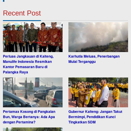
Recent Post
Perluas Jangkauan di Kalteng,
Karhutla Meluas, Penerbangan
Manulife Indonesia Resmikan
Mulai Terganggu
Kantor Pemasaran Baru di
Palangka Raya
Pertamax Kosong di Pangkalan
Gubernur Kalteng: Jangan Takut
Bun, Warga Bertanya: Ada Apa
Bermimpi, Pendidikan Kunci
dengan Pertamina?
Tingkatkan SDM