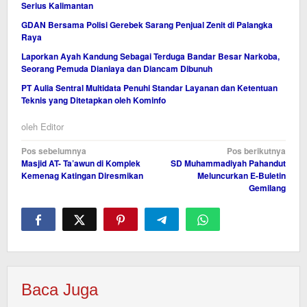
Serius Kalimantan
GDAN Bersama Polisi Gerebek Sarang Penjual Zenit di Palangka
Raya
Laporkan Ayah Kandung Sebagai Terduga Bandar Besar Narkoba,
Seorang Pemuda Dianiaya dan Diancam Dibunuh
PT Aulia Sentral Multidata Penuhi Standar Layanan dan Ketentuan
Teknis yang Ditetapkan oleh Kominfo
oleh
Editor
Navigasi
Pos sebelumnya
Pos berikutnya
Masjid AT- Ta’awun di Komplek
SD Muhammadiyah Pahandut
pos
Kemenag Katingan Diresmikan
Meluncurkan E-Buletin
Gemilang
Baca Juga