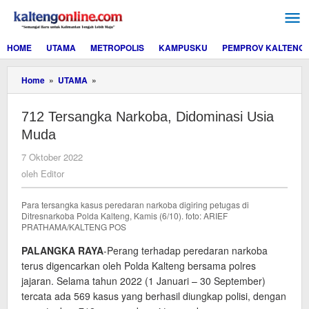
Lewati
ke
konten
HOME
UTAMA
METROPOLIS
KAMPUSKU
PEMPROV KALTENG
712
Home
»
UTAMA
»
Tersangka
Narkoba,
712 Tersangka Narkoba, Didominasi Usia
Didominasi
Usia
Muda
Muda
oleh
7 Oktober 2022
Editor
oleh
Editor
Para tersangka kasus peredaran narkoba digiring petugas di
Ditresnarkoba Polda Kalteng, Kamis (6/10). foto: ARIEF
PRATHAMA/KALTENG POS
PALANGKA RAYA
-Perang terhadap peredaran narkoba
terus digencarkan oleh Polda Kalteng bersama polres
jajaran. Selama tahun 2022 (1 Januari – 30 September)
tercata ada 569 kasus yang berhasil diungkap polisi, dengan