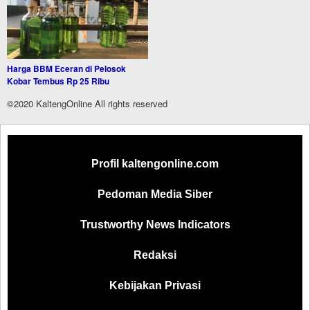
Harga BBM Eceran di Pelosok
Kobar Tembus Rp 25 Ribu
©2020 KaltengOnline All rights reserved
Profil kaltengonline.com
Pedoman Media Siber
Trustworthy News Indicators
Redaksi
Kebijakan Privasi