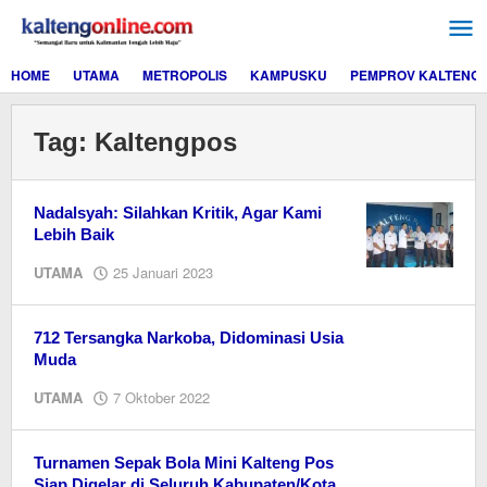
Lewati
ke
konten
HOME
UTAMA
METROPOLIS
KAMPUSKU
PEMPROV KALTENG
Tag:
Kaltengpos
Nadalsyah: Silahkan Kritik, Agar Kami
Lebih Baik
oleh
UTAMA
25 Januari 2023
Editor
712 Tersangka Narkoba, Didominasi Usia
Muda
oleh
UTAMA
7 Oktober 2022
Editor
Turnamen Sepak Bola Mini Kalteng Pos
Siap Digelar di Seluruh Kabupaten/Kota