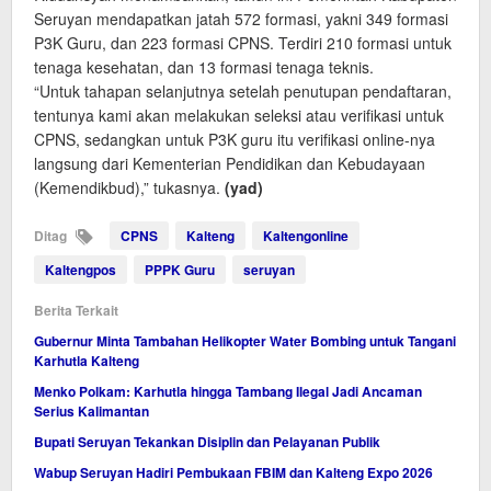
Seruyan mendapatkan jatah 572 formasi, yakni 349 formasi
P3K Guru, dan 223 formasi CPNS. Terdiri 210 formasi untuk
tenaga kesehatan, dan 13 formasi tenaga teknis.
“Untuk tahapan selanjutnya setelah penutupan pendaftaran,
tentunya kami akan melakukan seleksi atau verifikasi untuk
CPNS, sedangkan untuk P3K guru itu verifikasi online-nya
langsung dari Kementerian Pendidikan dan Kebudayaan
(Kemendikbud),” tukasnya.
(yad)
Ditag
CPNS
Kalteng
Kaltengonline
Kaltengpos
PPPK Guru
seruyan
Berita Terkait
Gubernur Minta Tambahan Helikopter Water Bombing untuk Tangani
Karhutla Kalteng
Menko Polkam: Karhutla hingga Tambang Ilegal Jadi Ancaman
Serius Kalimantan
Bupati Seruyan Tekankan Disiplin dan Pelayanan Publik
Wabup Seruyan Hadiri Pembukaan FBIM dan Kalteng Expo 2026