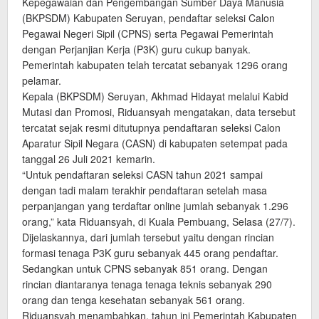
Kepegawaian dan Pengembangan Sumber Daya Manusia
(BKPSDM) Kabupaten Seruyan, pendaftar seleksi Calon
Pegawai Negeri Sipil (CPNS) serta Pegawai Pemerintah
dengan Perjanjian Kerja (P3K) guru cukup banyak.
Pemerintah kabupaten telah tercatat sebanyak 1296 orang
pelamar.
Kepala (BKPSDM) Seruyan, Akhmad Hidayat melalui Kabid
Mutasi dan Promosi, Riduansyah mengatakan, data tersebut
tercatat sejak resmi ditutupnya pendaftaran seleksi Calon
Aparatur Sipil Negara (CASN) di kabupaten setempat pada
tanggal 26 Juli 2021 kemarin.
“Untuk pendaftaran seleksi CASN tahun 2021 sampai
dengan tadi malam terakhir pendaftaran setelah masa
perpanjangan yang terdaftar online jumlah sebanyak 1.296
orang,” kata Riduansyah, di Kuala Pembuang, Selasa (27/7).
Dijelaskannya, dari jumlah tersebut yaitu dengan rincian
formasi tenaga P3K guru sebanyak 445 orang pendaftar.
Sedangkan untuk CPNS sebanyak 851 orang. Dengan
rincian diantaranya tenaga tenaga teknis sebanyak 290
orang dan tenga kesehatan sebanyak 561 orang.
Riduansyah menambahkan, tahun ini Pemerintah Kabupaten