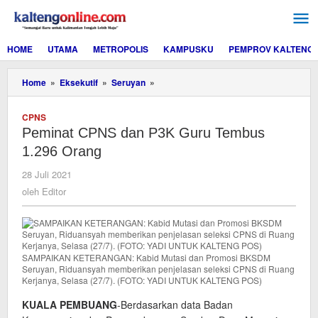
Lewati
ke
konten
HOME
UTAMA
METROPOLIS
KAMPUSKU
PEMPROV KALTENG
Peminat
Home
»
Eksekutif
»
Seruyan
»
CPNS
dan
CPNS
P3K
Peminat CPNS dan P3K Guru Tembus
Guru
Tembus
1.296 Orang
1.296
Orang
oleh
28 Juli 2021
Editor
oleh
Editor
SAMPAIKAN KETERANGAN: Kabid Mutasi dan Promosi BKSDM
Seruyan, Riduansyah memberikan penjelasan seleksi CPNS di Ruang
Kerjanya, Selasa (27/7). (FOTO: YADI UNTUK KALTENG POS)
KUALA PEMBUANG
-Berdasarkan data Badan