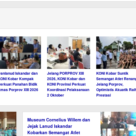
anlanud Iskandar dan
Jelang PORPROV XIII
KONI Kobar Suntik
KONI Kobar Kompak
2026, KONI Kobar dan
Semangat Atlet Renan
erkuat Panahan Bidik
KONI Provinsi Perkuat
Jelang Porprov,
mas Porprov XIII 2026
Koordinasi Pelaksanaan
Optimistis Akuatik Rai
2 Oktober
Prestasi
Museum Cornelius Willem dan
Jejak Lanud Iskandar
Kobarkan Semangat Atlet