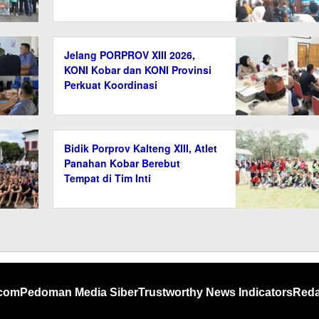
Panahan Kobar
Jelang PORPROV XIII 2026,
KONI Kobar dan KONI Provinsi
Perkuat Koordinasi
Pelaksanaan 2 Oktober
Bidik Porprov Kalteng XIII, Atlet
Panahan Kobar Berebut
Tempat di Tim Inti
.com
Pedoman Media Siber
Trustworthy News Indicators
Reda