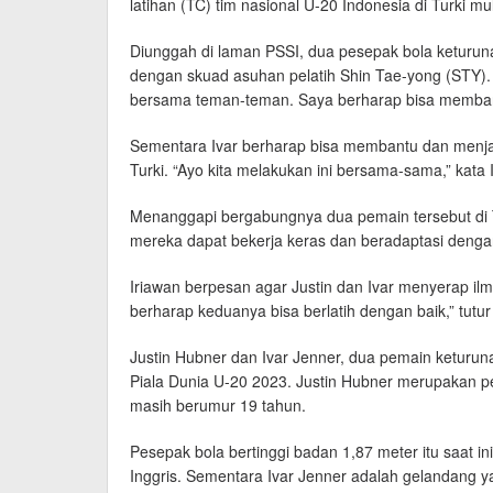
latihan (TC) tim nasional U-20 Indonesia di Turki mu
Diunggah di laman PSSI, dua pesepak bola keturu
dengan skuad asuhan pelatih Shin Tae-yong (STY)
bersama teman-teman. Saya berharap bisa membang
Sementara Ivar berharap bisa membantu dan menjal
Turki. “Ayo kita melakukan ini bersama-sama,” kata I
Menanggapi bergabungnya dua pemain tersebut di
mereka dapat bekerja keras dan beradaptasi dengan
Iriawan berpesan agar Justin dan Ivar menyerap ilm
berharap keduanya bisa berlatih dengan baik,” tutur
Justin Hubner dan Ivar Jenner, dua pemain keturun
Piala Dunia U-20 2023. Justin Hubner merupakan p
masih berumur 19 tahun.
Pesepak bola bertinggi badan 1,87 meter itu saat i
Inggris. Sementara Ivar Jenner adalah gelandang ya