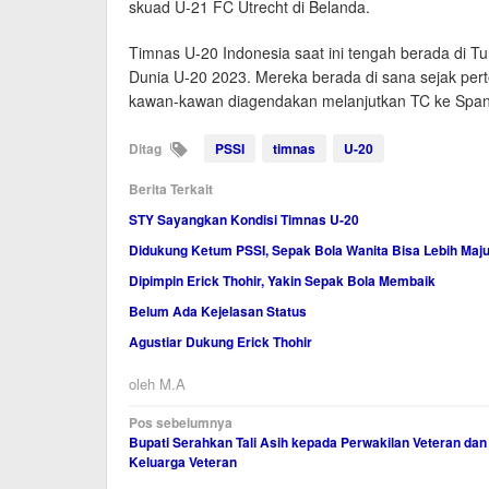
skuad U-21 FC Utrecht di Belanda.
Timnas U-20 Indonesia saat ini tengah berada di Tu
Dunia U-20 2023. Mereka berada di sana sejak pert
kawan-kawan diagendakan melanjutkan TC ke Span
Ditag
PSSI
timnas
U-20
Berita Terkait
STY Sayangkan Kondisi Timnas U-20
Didukung Ketum PSSI, Sepak Bola Wanita Bisa Lebih Maj
Dipimpin Erick Thohir, Yakin Sepak Bola Membaik
Belum Ada Kejelasan Status
Agustiar Dukung Erick Thohir
oleh
M.A
Navigasi
Pos sebelumnya
Bupati Serahkan Tali Asih kepada Perwakilan Veteran dan
pos
Keluarga Veteran