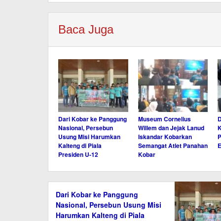
Baca Juga
Dari Kobar ke Panggung
Museum Cornelius
D
Nasional, Persebun
Willem dan Jejak Lanud
Usung Misi Harumkan
Iskandar Kobarkan
P
Kalteng di Piala
Semangat Atlet Panahan
E
Presiden U-12
Kobar
Dari Kobar ke Panggung
Nasional, Persebun Usung Misi
Harumkan Kalteng di Piala