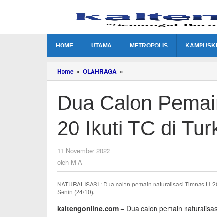
Lewati
ke
konten
HOME
UTAMA
METROPOLIS
KAMPUSK
Dua
Home
»
OLAHRAGA
»
Calon
Pemain
Dua Calon Pemain
Naturalisasi
Timnas
U-
20 Ikuti TC di Tur
20
Ikuti
TC
di
oleh
11 November 2022
Turki
M.A
oleh
M.A
NATURALISASI : Dua calon pemain naturalisasi Timnas U-20, 
Senin (24/10).
kaltengonline.com –
Dua calon pemain naturalisas