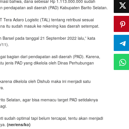
rmasi bahwa, dana sebesar Rp 1.113.000.000 sudah
n pendapatan asli daerah (PAD) Kabupaten Barito Selatan.
 Tera Adaro Logistic (TAL) tentang retribusi sesuai
na itu sudah masuk ke rekening kas daerah setempat.
h Barsel pada tanggal 21 September 2022 lalu,” kata
/11).
gai bagian dari pendapatan asli daerah (PAD). Karena,
satu jenis PAD yang dikelola oleh Dinas Perhubungan
arena dikelola oleh Dishub maka ini menjadi satu
ya.
ito Selatan, agar bisa memacu target PAD setidaknya
agi.
i sudah optimal tapi belum tercapai, tentu akan menjadi
nya.
(ner/ens
/ko
)