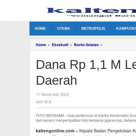
Lewati
ke
konten
HOME
UTAMA
METROPOLIS
KAMPUSK
Dana
Home
»
Eksekutif
»
Barito Selatan
»
Rp
1,1
Dana Rp 1,1 M L
M
Lebih
Sudah
Daerah
Masuk
Kas
Daerah
oleh
11 November 2022
M.A
oleh
M.A
FOTO BERSAMA : Usai pertemuan di Kantor Kecamatan Dusun 
dari kanan) menyempatkan foto bersama jajarannya, beberap
kaltengonline.com –
Kepala Badan Pengelolaan K