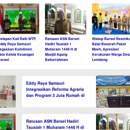
elapan Kali Raih WTP,
Ratusan ASN Barsel
Wabup Barsel Resmik
ddy Raya Samsuri
Hadiri Tausiah 1
Balai Basarah Pakat
Tegaskan Komitmen
Muharam 1448 H di
Maeh, Apresiasi
ata Kelola Keuangan
Masjid Agung
Kerukunan Warga Des
arsel
Baiturrahman
Lembeng
Eddy Raya Samsuri
Integrasikan Reforma Agraria
dan Program 3 Juta Rumah di
Barito Selatan
Ratusan ASN Barsel Hadiri
Tausiah 1 Muharam 1448 H di