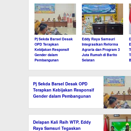
Pj Sekda Barsel Desak
Eddy Raya Samsuri
D
OPD Terapkan
Integrasikan Reforma
E
Kebijakan Responsif
Agraria dan Program 3
Gender dalam
Juta Rumah di Barito
T
Pembangunan
Selatan
B
Pj Sekda Barsel Desak OPD
Terapkan Kebijakan Responsif
Gender dalam Pembangunan
Delapan Kali Raih WTP, Eddy
Raya Samsuri Tegaskan