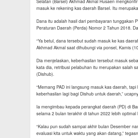
Selatan (Barsel) Akhmad Akmal Husaen mengkonfi
masuk ke rekening kas daerah Barsel. Itu merupaka
Dana itu adalah hasil dari pembayaran tunggakan PT
Peraturan Daerah (Perda) Nomor 2 Tahun 2018. Da
“Ya betul, dana tersebut sudah masuk ke kas daera
Akhmad Akmal saat dihubungi via ponsel, Kamis (10
Dia menjelaskan, keberhasilan tersebut masuk seba
kata dia, retribusi pelabuhan itu merupakan salah 
(Dishub).
“Memang PAD ini langsung masuk kas daerah, tapi k
keberhasilan lagi bagi Dishub untuk daerah,” ucapn
Ia mengimbau kepada perangkat daerah (PD) di Bar
selama 2 bulan terakhir di tahun 2022 lebih optimal l
“Kalau pun sudah sampai akhir bulan Desember nant
evaluasi kita untuk waktu yang akan datang,” tegas