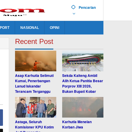
Pencarian
PORT
NASIONAL
OPINI
Recent Post
Asap Karhutla Selimuti
Sekda Kalteng Ambil
Kumai, Penerbangan
Alih Ketua Panitia Besar
Lanud Iskandar
Porprov XIII 2026,
Terancam Terganggu
Bukan Bupati Kobar
Astaga, Seluruh
Karhutla Menelan
Komisioner KPU Kotim
Korban Jiwa