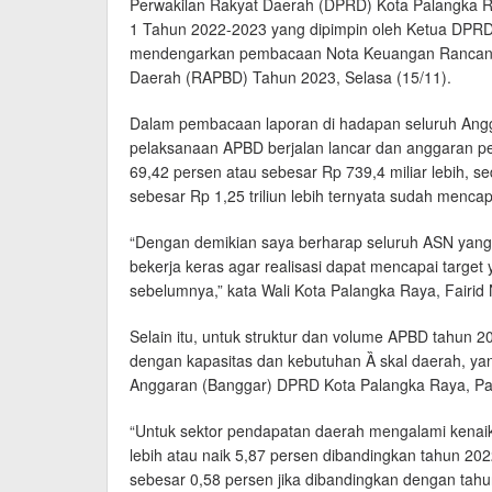
Perwakilan Rakyat Daerah (DPRD) Kota Palangka R
1 Tahun 2022-2023 yang dipimpin oleh Ketua DPRD 
mendengarkan pembacaan Nota Keuangan Rancang
Daerah (RAPBD) Tahun 2023, Selasa (15/11).
Dalam pembacaan laporan di hadapan seluruh Angg
pelaksanaan APBD berjalan lancar dan anggaran pen
69,42 persen atau sebesar Rp 739,4 miliar lebih, s
sebesar Rp 1,25 triliun lebih ternyata sudah mencap
“Dengan demikian saya berharap seluruh ASN yang 
bekerja keras agar realisasi dapat mencapai target
sebelumnya,” kata Wali Kota Palangka Raya, Fairid
Selain itu, untuk struktur dan volume APBD tahun 2
dengan kapasitas dan kebutuhan Ȁ skal daerah, y
Anggaran (Banggar) DPRD Kota Palangka Raya, Pa
“Untuk sektor pendapatan daerah mengalami kenaika
lebih atau naik 5,87 persen dibandingkan tahun 202
sebesar 0,58 persen jika dibandingkan dengan tahun 