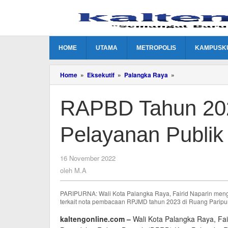
Lewati
ke
konten
HOME
UTAMA
METROPOLIS
KAMPUSK
RAPBD
Home
»
Eksekutif
»
Palangka Raya
»
Tahun
2023
RAPBD Tahun 20
Fokus
kepada
Pelayanan
Pelayanan Publik
Publik
oleh
16 November 2022
M.A
oleh
M.A
PARIPURNA: Wali Kota Palangka Raya, Fairid Naparin meng
terkait nota pembacaan RPJMD tahun 2023 di Ruang Parip
kaltengonline.com –
Wali Kota Palangka Raya, Fa