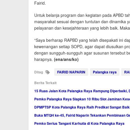
Fairid.
Untuk belanja program dan kegiatan pada APBD ta
masyarakat sesuai dengan tuntutan dan dinamika 
pelayanan dan kesejahteraan yang lebih baik. Maka 
“Saya berharap RAPBD yang telah disepakati ini dap
kewenangan setiap SOPD, agar dapat diusulkan pro
dengan sungguh-sungguh agar susunan tersebut bet
harapnya.
(ena/ans/ko)
Ditag
FAIRID NAPARIN
Palangka raya
RA
Berita Terkait
15 Ruas Jalan Kota Palangka Raya Rampung Diperbaiki, 
Pemko Palangka Raya Siapkan 10 Ribu Slot Jaminan Ke
DPMPTSP Kota Palangka Raya Raih Predikat Sangat Baik
Buka MTQH ke-45, Fairid Naparin Tekankan Pembinaan Ge
Pemko Serius Tangani Karhutla di Kota Palangka Raya