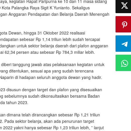
aya, kegiatan Rapat Paripurna ke 10 dan 11 masa sidang
Kota Palangka Raya Sigit K Yunianto. Sekaligus
an Anggaran Pendapatan dan Belanja Daerah Menengah
ota Dewan, hingga 31 Oktober 2022 realisasi
dapatan sebesar Rp 1,14 triliun lebih sudah tercapai
edangkan untuk sektor belanja daerah dari plafon anggaran
ai 62,34 persen atau sebesar Rp 784,3 miliar lebih.
diberi tanggung jawab atas pelaksanaan kegiatan untuk
 yang ditentukan, sesuai apa yang sudah terencana
 Naparin di hadapan seluruh anggota dewan yang hadir.
023 disusun dengan target dan plafon yang disesuaikan
ang sebelumnya sudah dikonsultasikan bersama Badan
da tahun 2023.
n dimana telah dirancangkan sebesar Rp 1,21 triliun
2. Pada sektor belanja, akan ada penurunan target
2022 yakni hanya sebesar Rp 1,23 triliun lebih, ” lanjut