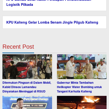
Logistik Pilkada
KPU Kalteng Gelar Lomba Senam Jingle Pilgub Kalteng
Recent Post
Ditemukan Pingsan di Dalam Mobil,
Gubernur Minta Tambahan
Kabid Dinsos Lamandau
Helikopter Water Bombing untuk
Dinyatakan Meninggal di RSUD
Tangani Karhutla Kalteng