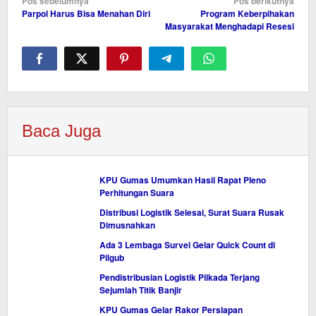
Navigasi
Pos sebelumnya
Pos berikutnya
Parpol Harus Bisa Menahan Diri
Program Keberpihakan
pos
Masyarakat Menghadapi Resesi
Baca Juga
KPU Gumas Umumkan Hasil Rapat Pleno
Perhitungan Suara
Distribusi Logistik Selesai, Surat Suara Rusak
Dimusnahkan
Ada 3 Lembaga Survei Gelar Quick Count di
Pilgub
Pendistribusian Logistik Pilkada Terjang
Sejumlah Titik Banjir
KPU Gumas Gelar Rakor Persiapan