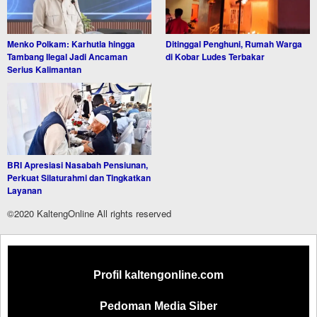
Menko Polkam: Karhutla hingga
Ditinggal Penghuni, Rumah Warga
Tambang Ilegal Jadi Ancaman
di Kobar Ludes Terbakar
Serius Kalimantan
BRI Apresiasi Nasabah Pensiunan,
Perkuat Silaturahmi dan Tingkatkan
Layanan
©2020 KaltengOnline All rights reserved
Profil kaltengonline.com
Pedoman Media Siber