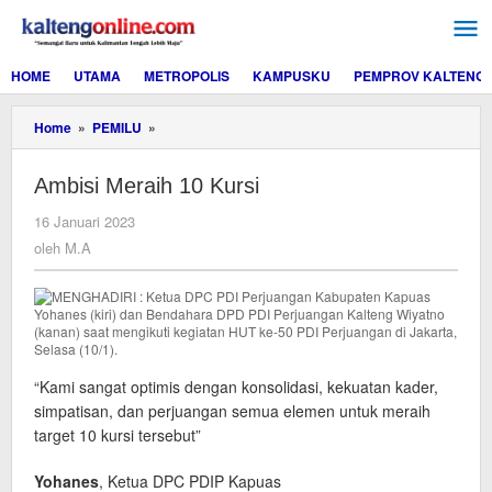
Lewati
ke
konten
HOME
UTAMA
METROPOLIS
KAMPUSKU
PEMPROV KALTENG
Ambisi
Home
»
PEMILU
»
Meraih
10
Ambisi Meraih 10 Kursi
Kursi
oleh
16 Januari 2023
M.A
oleh
M.A
“Kami sangat optimis dengan konsolidasi, kekuatan kader,
simpatisan, dan perjuangan semua elemen untuk meraih
target 10 kursi tersebut”
Yohanes
, Ketua DPC PDIP Kapuas