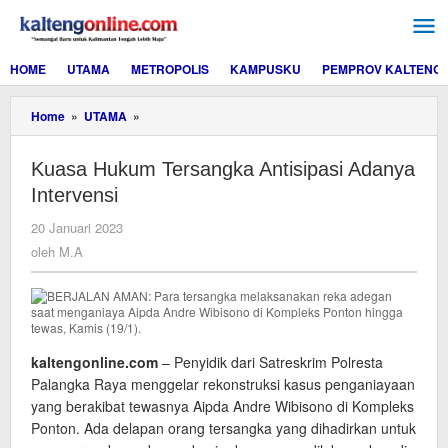
Lewati
ke
konten
HOME
UTAMA
METROPOLIS
KAMPUSKU
PEMPROV KALTENG
Kuasa
Home
»
UTAMA
»
Hukum
Tersangka
Kuasa Hukum Tersangka Antisipasi Adanya
Antisipasi
Adanya
Intervensi
Intervensi
oleh
20 Januari 2023
M.A
oleh
M.A
kaltengonline.com
– Penyidik dari Satreskrim Polresta
Palangka Raya menggelar rekonstruksi kasus penganiayaan
yang berakibat tewasnya Aipda Andre Wibisono di Kompleks
Ponton. Ada delapan orang tersangka yang dihadirkan untuk