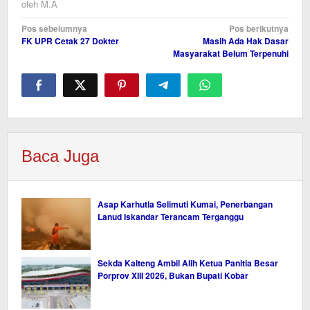
oleh
M.A
Navigasi
Pos sebelumnya
Pos berikutnya
FK UPR Cetak 27 Dokter
Masih Ada Hak Dasar
pos
Masyarakat Belum Terpenuhi
Baca Juga
Asap Karhutla Selimuti Kumai, Penerbangan
Lanud Iskandar Terancam Terganggu
Sekda Kalteng Ambil Alih Ketua Panitia Besar
Porprov XIII 2026, Bukan Bupati Kobar