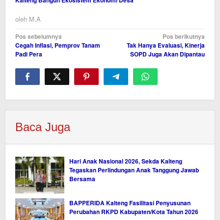
Kalteng Bangun Ekosistem Ekonomi Desa
oleh
M.A
Navigasi
Pos sebelumnya
Pos berikutnya
Cegah Inflasi, Pemprov Tanam
Tak Hanya Evaluasi, Kinerja
pos
Padi Pera
SOPD Juga Akan Dipantau
Baca Juga
Hari Anak Nasional 2026, Sekda Kalteng
Tegaskan Perlindungan Anak Tanggung Jawab
Bersama
BAPPERIDA Kalteng Fasilitasi Penyusunan
Perubahan RKPD Kabupaten/Kota Tahun 2026