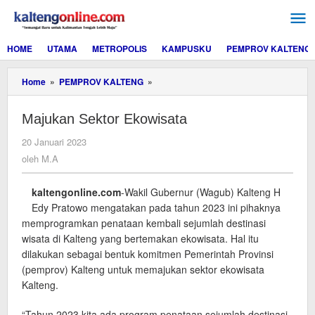
Lewati
ke
konten
HOME
UTAMA
METROPOLIS
KAMPUSKU
PEMPROV KALTENG
Majukan
Home
»
PEMPROV KALTENG
»
Sektor
Ekowisata
Majukan Sektor Ekowisata
oleh
20 Januari 2023
M.A
oleh
M.A
kaltengonline.com
-Wakil Gubernur (Wagub) Kalteng H
Edy Pratowo mengatakan pada tahun 2023 ini pihaknya
memprogramkan penataan kembali sejumlah destinasi
wisata di Kalteng yang bertemakan ekowisata. Hal itu
dilakukan sebagai bentuk komitmen Pemerintah Provinsi
(pemprov) Kalteng untuk memajukan sektor ekowisata
Kalteng.
“Tahun 2023 kita ada program penataan sejumlah destinasi