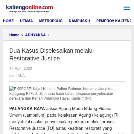
Lewati
ke
konten
HOME
UTAMA
METROPOLIS
KAMPUSKU
PEMPROV KALTENG
Dua
Home
»
ADHYAKSA
»
Kasus
Diselesaikan
Dua Kasus Diselesaikan melalui
melalui
Restorative
Restorative Justice
Justice
oleh
17 April 2023
M.A
oleh
M.A
PALANGKA RAYA
-Jaksa Agung Muda Bidang Pidana
Umum (Jampidum) pada Kejaksaan Agung (Kejagung) RI,
menyetujui usulan penyelesaian perkara melalui proses
Restorative Justice (RJ) aatau keadilan restoratif yang