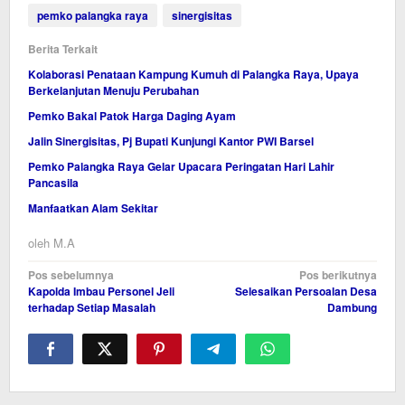
pemko palangka raya
sinergisitas
Berita Terkait
Kolaborasi Penataan Kampung Kumuh di Palangka Raya, Upaya
Berkelanjutan Menuju Perubahan
Pemko Bakal Patok Harga Daging Ayam
Jalin Sinergisitas, Pj Bupati Kunjungi Kantor PWI Barsel
Pemko Palangka Raya Gelar Upacara Peringatan Hari Lahir
Pancasila
Manfaatkan Alam Sekitar
oleh
M.A
Navigasi
Pos sebelumnya
Pos berikutnya
Kapolda Imbau Personel Jeli
Selesaikan Persoalan Desa
pos
terhadap Setiap Masalah
Dambung