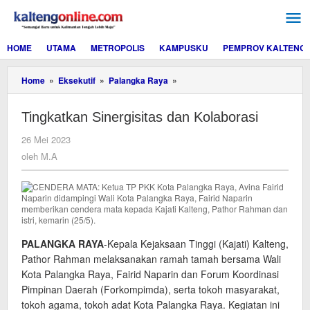
Lewati
ke
konten
HOME
UTAMA
METROPOLIS
KAMPUSKU
PEMPROV KALTENG
Tingkatkan
Home
»
Eksekutif
»
Palangka Raya
»
Sinergisitas
dan
Tingkatkan Sinergisitas dan Kolaborasi
Kolaborasi
oleh
26 Mei 2023
M.A
oleh
M.A
PALANGKA RAYA
-Kepala Kejaksaan Tinggi (Kajati) Kalteng,
Pathor Rahman melaksanakan ramah tamah bersama Wali
Kota Palangka Raya, Fairid Naparin dan Forum Koordinasi
Pimpinan Daerah (Forkompimda), serta tokoh masyarakat,
tokoh agama, tokoh adat Kota Palangka Raya. Kegiatan ini