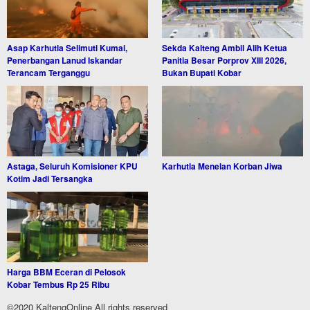
Asap Karhutla Selimuti Kumai,
Sekda Kalteng Ambil Alih Ketua
Penerbangan Lanud Iskandar
Panitia Besar Porprov XIII 2026,
Terancam Terganggu
Bukan Bupati Kobar
Astaga, Seluruh Komisioner KPU
Karhutla Menelan Korban Jiwa
Kotim Jadi Tersangka
Harga BBM Eceran di Pelosok
Kobar Tembus Rp 25 Ribu
©2020 KaltengOnline All rights reserved