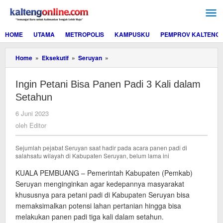
Lewati
ke
konten
HOME
UTAMA
METROPOLIS
KAMPUSKU
PEMPROV KALTENG
Ingin
Home
»
Eksekutif
»
Seruyan
»
Petani
Bisa
Ingin Petani Bisa Panen Padi 3 Kali dalam
Panen
Padi
Setahun
3
Kali
oleh
6 Juni 2023
dalam
Editor
oleh
Editor
Setahun
Sejumlah pejabat Seruyan saat hadir pada acara panen padi di
salahsatu wilayah di Kabupaten Seruyan, belum lama ini
KUALA PEMBUANG – Pemerintah Kabupaten (Pemkab)
Seruyan menginginkan agar kedepannya masyarakat
khususnya para petani padi di Kabupaten Seruyan bisa
memaksimalkan potensi lahan pertanian hingga bisa
melakukan panen padi tiga kali dalam setahun.