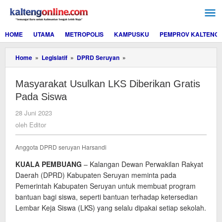
Lewati
ke
konten
HOME
UTAMA
METROPOLIS
KAMPUSKU
PEMPROV KALTENG
Masyarakat
Home
»
Legislatif
»
DPRD Seruyan
»
Usulkan
LKS
Masyarakat Usulkan LKS Diberikan Gratis
Diberikan
Gratis
Pada Siswa
Pada
Siswa
oleh
28 Juni 2023
Editor
oleh
Editor
Anggota DPRD seruyan Harsandi
KUALA PEMBUANG
– Kalangan Dewan Perwakilan Rakyat
Daerah (DPRD) Kabupaten Seruyan meminta pada
Pemerintah Kabupaten Seruyan untuk membuat program
bantuan bagi siswa, seperti bantuan terhadap ketersedian
Lembar Keja Siswa (LKS) yang selalu dipakai setiap sekolah.