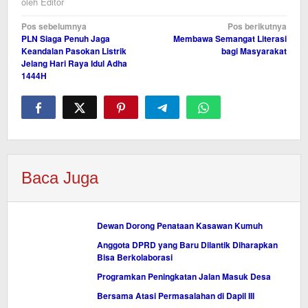
oleh
Editor
Navigasi
Pos sebelumnya
Pos berikutnya
PLN Siaga Penuh Jaga
Membawa Semangat Literasi
pos
Keandalan Pasokan Listrik
bagi Masyarakat
Jelang Hari Raya Idul Adha
1444H
Baca Juga
Dewan Dorong Penataan Kasawan Kumuh
Anggota DPRD yang Baru Dilantik Diharapkan
Bisa Berkolaborasi
Programkan Peningkatan Jalan Masuk Desa
Bersama Atasi Permasalahan di Dapil III