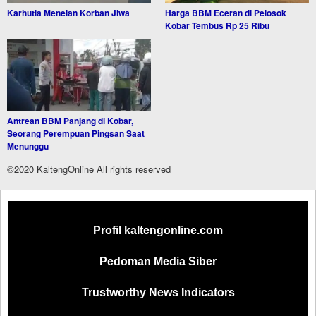
Karhutla Menelan Korban Jiwa
Harga BBM Eceran di Pelosok
Kobar Tembus Rp 25 Ribu
Antrean BBM Panjang di Kobar,
Seorang Perempuan Pingsan Saat
Menunggu
©2020 KaltengOnline All rights reserved
Profil kaltengonline.com
Pedoman Media Siber
Trustworthy News Indicators