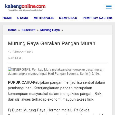
Lewati
ke
konten
HOME
UTAMA
METROPOLIS
KAMPUSKU
PEMPROV KALTENG
Murung
Home
»
Eksekutif
»
Murung Raya
»
Raya
Gerakan
Murung Raya Gerakan Pangan Murah
Pangan
Murah
oleh
17 Oktober 2023
M.A
oleh
M.A
PURUK CAHU-
Kebijakan pangan menjadi isu sentral dalam
pembangunan. Keterjangkauan pangan merupakan
kemampuan masyarakat dalam mengakses pangan. Baik
dari sisi akses terhadap ekonomi maupun akses fisik.
Pj Bupati Murung Raya, Hermon melalui Plt Sekda,