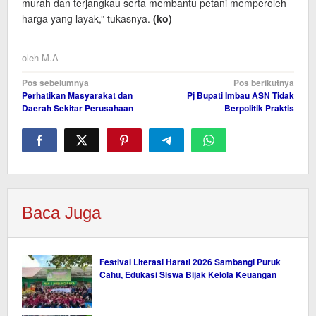
murah dan terjangkau serta membantu petani memperoleh
harga yang layak,” tukasnya.
(ko)
oleh
M.A
Navigasi
Pos sebelumnya
Pos berikutnya
Perhatikan Masyarakat dan
Pj Bupati Imbau ASN Tidak
pos
Daerah Sekitar Perusahaan
Berpolitik Praktis
Baca Juga
Festival Literasi Harati 2026 Sambangi Puruk
Cahu, Edukasi Siswa Bijak Kelola Keuangan