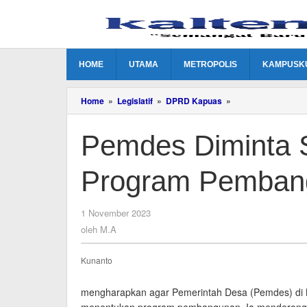
Lewati
ke
konten
HOME
UTAMA
METROPOLIS
KAMPUSK
Pemdes
Home
»
Legislatif
»
DPRD Kapuas
»
Diminta
Selektif
Pemdes Diminta S
Memilah
Program
Pembangunan
Program Pemban
oleh
1 November 2023
M.A
oleh
M.A
Kunanto
mengharapkan agar Pemerintah Desa (Pemdes) di K