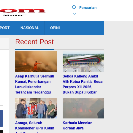
Pencarian
PORT
NASIONAL
OPINI
Recent Post
Asap Karhutla Selimuti
Sekda Kalteng Ambil
Kumai, Penerbangan
Alih Ketua Panitia Besar
Lanud Iskandar
Porprov XIII 2026,
Terancam Terganggu
Bukan Bupati Kobar
Astaga, Seluruh
Karhutla Menelan
Komisioner KPU Kotim
Korban Jiwa