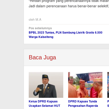
“Hindari program yang perencanaannya tidak mata
Jadi dalam perencanaan harus benar-benar selektif
oleh
M.A
Navigasi
Pos sebelumnya
BPBL 2023 Tuntas, PLN Sambung Listrik Gratis 6.500
pos
Warga Kalselteng
Baca Juga
Ketua DPRD Kapuas
DPRD Kapuas Tunda
P
Ucapkan Selamat HUT
Pengesahan Raperda
S