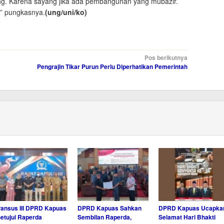
ng. Karena sayang jika ada pembangunan yang mubazir.
,” pungkasnya.
(ung/uni/ko)
Pos berikutnya
Pengrajin Tikar Purun Perlu Diperhatikan Pemerintah
ansus III DPRD Kapuas
DPRD Kapuas Sahkan
DPRD Kapuas Ucapka
etujui Raperda
Sembilan Raperda,
Selamat Hari Bhakti