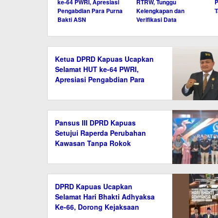
ke-64 PWRI, Apresiasi
RTRW, Tunggu
Pengabdian Para Purna
Kelengkapan dan
T
Bakti ASN
Verifikasi Data
Ketua DPRD Kapuas Ucapkan
Selamat HUT ke-64 PWRI,
Apresiasi Pengabdian Para
Purna Bakti ASN
Pansus III DPRD Kapuas
Setujui Raperda Perubahan
Kawasan Tanpa Rokok
DPRD Kapuas Ucapkan
Selamat Hari Bhakti Adhyaksa
Ke-66, Dorong Kejaksaan
Semakin Profesional