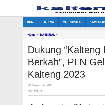
Lewati
ke
konten
HOME
UTAMA
METROPOLIS
KAMPUSK
Dukung
Home
»
NASIONAL
»
"Kalteng
Bercahaya
Dukung “Kalteng
Makin
Berkah",
PLN
Berkah”, PLN Gel
Gelar
Forum
Investor
Kalteng 2023
Kalteng
2023
oleh
23 Desember 2023
Editor
oleh
Editor