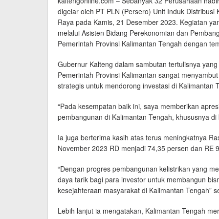
kaltengonline.com – Sebanyak 32 Perusahaan hadi
digelar oleh PT PLN (Persero) Unit Induk Distribus
Raya pada Kamis, 21 Desember 2023. Kegiatan yan
melalui Asisten Bidang Perekonomian dan Pembang
Pemerintah Provinsi Kalimantan Tengah dengan te
Gubernur Kalteng dalam sambutan tertulisnya yang
Pemerintah Provinsi Kalimantan sangat menyambut 
strategis untuk mendorong investasi di Kalimantan 
“Pada kesempatan baik ini, saya memberikan apresi
pembangunan di Kalimantan Tengah, khususnya di bid
Ia juga berterima kasih atas terus meningkatnya Rasi
November 2023 RD menjadi 74,35 persen dan RE 9
“Dengan progres pembangunan kelistrikan yang me
daya tarik bagi para investor untuk membangun b
kesejahteraan masyarakat di Kalimantan Tengah” s
Lebih lanjut ia mengatakan, Kalimantan Tengah m