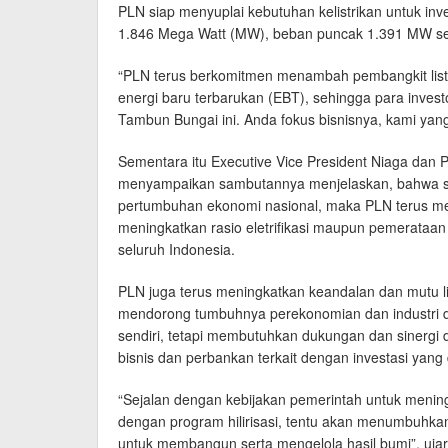
PLN siap menyuplai kebutuhan kelistrikan untuk inv
1.846 Mega Watt (MW), beban puncak 1.391 MW se
“PLN terus berkomitmen menambah pembangkit lis
energi baru terbarukan (EBT), sehingga para investor
Tambun Bungai ini. Anda fokus bisnisnya, kami yang 
Sementara itu Executive Vice President Niaga dan
menyampaikan sambutannya menjelaskan, bahwa se
pertumbuhan ekonomi nasional, maka PLN terus mend
meningkatkan rasio eletrifikasi maupun pemerataan 
seluruh Indonesia.
PLN juga terus meningkatkan keandalan dan mutu list
mendorong tumbuhnya perekonomian dan industri di 
sendiri, tetapi membutuhkan dukungan dan sinergi d
bisnis dan perbankan terkait dengan investasi yang
“Sejalan dengan kebijakan pemerintah untuk menin
dengan program hilirisasi, tentu akan menumbuhka
untuk membangun serta mengelola hasil bumi”, ujar 