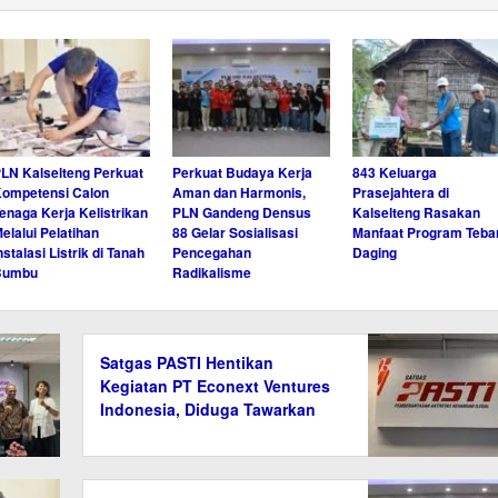
LN Kalselteng Perkuat
Perkuat Budaya Kerja
843 Keluarga
ompetensi Calon
Aman dan Harmonis,
Prasejahtera di
enaga Kerja Kelistrikan
PLN Gandeng Densus
Kalselteng Rasakan
elalui Pelatihan
88 Gelar Sosialisasi
Manfaat Program Teba
nstalasi Listrik di Tanah
Pencegahan
Daging
Bumbu
Radikalisme
Satgas PASTI Hentikan
Kegiatan PT Econext Ventures
Indonesia, Diduga Tawarkan
Investasi Ilegal Berkedok
Ekonomi Hijau