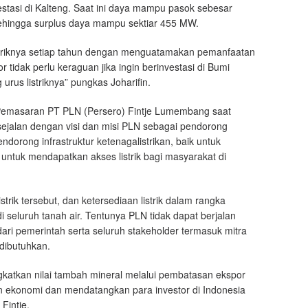
estasi di Kalteng. Saat ini daya mampu pasok sebesar
hingga surplus daya mampu sektiar 455 MW.
triknya setiap tahun dengan menguatamakan pemanfaatan
 tidak perlu keraguan jika ingin berinvestasi di Bumi
urus listriknya” pungkas Joharifin.
 Pemasaran PT PLN (Persero) Fintje Lumembang saat
jalan dengan visi dan misi PLN sebagai pendorong
orong infrastruktur ketenagalistrikan, baik untuk
untuk mendapatkan akses listrik bagi masyarakat di
rik tersebut, dan ketersediaan listrik dalam rangka
seluruh tanah air. Tentunya PLN tidak dapat berjalan
ari pemerintah serta seluruh stakeholder termasuk mitra
 dibutuhkan.
gkatkan nilai tambah mineral melalui pembatasan ekspor
n ekonomi dan mendatangkan para investor di Indonesia
Fintje.