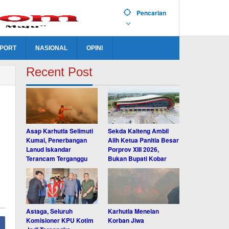
Pencarian
PORT
NASIONAL
OPINI
Recent Post
Asap Karhutla Selimuti
Sekda Kalteng Ambil
Kumai, Penerbangan
Alih Ketua Panitia Besar
Lanud Iskandar
Porprov XIII 2026,
Terancam Terganggu
Bukan Bupati Kobar
Astaga, Seluruh
Karhutla Menelan
Komisioner KPU Kotim
Korban Jiwa