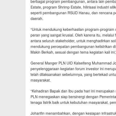
berbagai program pembangunan, antara lain pemban
Estate, program Shrimp Estate, hilirisasi industri s
seperti pembangunan RSUD Hanau, dan rencana pen
daerah.
“Untuk mendukung keberhasilan program-program s
peran yang sangat krusial. Oleh karena itu, melalui 
antara seluruh stakeholder, untuk menghadirkan sol
mendukung percepatan pembangunan kelistrikan d
Makin Berkah, sesuai dengan tema kegiatan kali ini
General Manger PLN UID Kalselteng Muhammad Jo
penyelenggaraan kegiatan forum investor ini merupa
telah dilaksanakan sebelumnya, yang bertekad un
masyarakat.
“Kehadiran Bapak dan Ibu pada hari ini merupakan 
PLN menegaskan siap bersinergi dengan Pemerintah
tenaga listrik baik untuk kebutuhan masyarakat, pemer
Joharifin menambahkan, dengan kesiapan infrastrukt