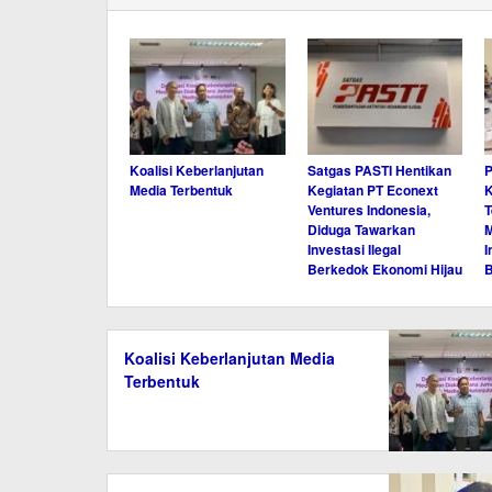
Koalisi Keberlanjutan
Satgas PASTI Hentikan
P
Media Terbentuk
Kegiatan PT Econext
K
Ventures Indonesia,
T
Diduga Tawarkan
M
Investasi Ilegal
I
Berkedok Ekonomi Hijau
Koalisi Keberlanjutan Media
Terbentuk