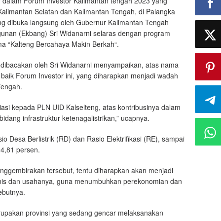
r dalam Forum Investor Kalimantan tengah 2023 yang
i Kalimantan Selatan dan Kalimantan Tengah, di Palangka
g dibuka langsung oleh Gubernur Kalimantan Tengah
unan (Ekbang) Sri Widanarni selaras dengan program
ma “Kalteng Bercahaya Makin Berkah“.
 dibacakan oleh Sri Widanarni menyampaikan, atas nama
baik Forum Investor ini, yang diharapkan menjadi wadah
Tengah.
asi kepada PLN UID Kalselteng, atas kontribusinya dalam
ang infrastruktur ketenagalistrikan,” ucapnya.
o Desa Berlistrik (RD) dan Rasio Elektrifikasi (RE), sampai
4,81 persen.
nggembirakan tersebut, tentu diharapkan akan menjadi
isnis dan usahanya, guna menumbuhkan perekonomian dan
ebutnya.
erupakan provinsi yang sedang gencar melaksanakan