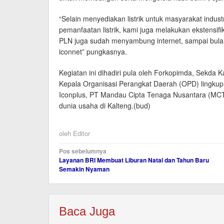
“Selain menyediakan listrik untuk masyarakat indust
pemanfaatan listrik, kami juga melakukan ekstensifik
PLN juga sudah menyambung internet, sampai bulan
iconnet” pungkasnya.
Kegiatan ini dihadiri pula oleh Forkopimda, Sekda 
Kepala Organisasi Perangkat Daerah (OPD) lingkup
Iconplus, PT Mandau Cipta Tenaga Nusantara (MCTN
dunia usaha di Kalteng.(bud)
oleh
Editor
Navigasi
Pos sebelumnya
Layanan BRI Membuat Liburan Natal dan Tahun Baru
pos
Semakin Nyaman
Baca Juga