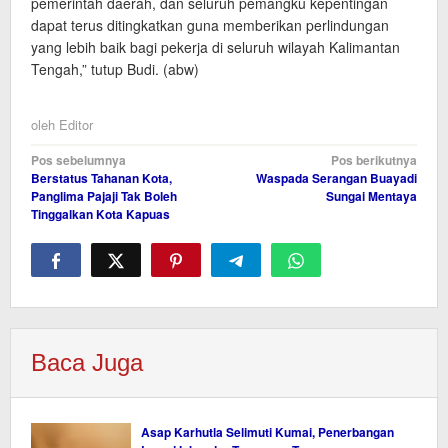
pemerintah daerah, dan seluruh pemangku kepentingan
dapat terus ditingkatkan guna memberikan perlindungan
yang lebih baik bagi pekerja di seluruh wilayah Kalimantan
Tengah,” tutup Budi. (abw)
oleh
Editor
Navigasi
Pos sebelumnya
Pos berikutnya
Berstatus Tahanan Kota,
Waspada Serangan Buayadi
pos
Panglima Pajaji Tak Boleh
Sungai Mentaya
Tinggalkan Kota Kapuas
Baca Juga
Asap Karhutla Selimuti Kumai, Penerbangan