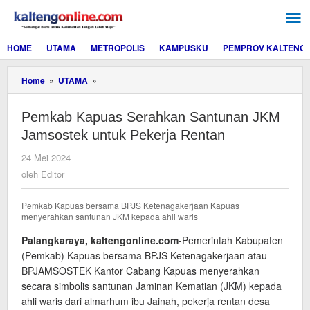
Lewati
ke
konten
HOME
UTAMA
METROPOLIS
KAMPUSKU
PEMPROV KALTENG
Pemkab
Home
»
UTAMA
»
Kapuas
Serahkan
Pemkab Kapuas Serahkan Santunan JKM
Santunan
JKM
Jamsostek untuk Pekerja Rentan
Jamsostek
untuk
oleh
24 Mei 2024
Pekerja
Editor
oleh
Editor
Rentan
Pemkab Kapuas bersama BPJS Ketenagakerjaan Kapuas
menyerahkan santunan JKM kepada ahli waris
Palangkaraya, kaltengonline.com
-Pemerintah Kabupaten
(Pemkab) Kapuas bersama BPJS Ketenagakerjaan atau
BPJAMSOSTEK Kantor Cabang Kapuas menyerahkan
secara simbolis santunan Jaminan Kematian (JKM) kepada
ahli waris dari almarhum ibu Jainah, pekerja rentan desa