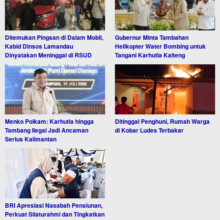
Ditemukan Pingsan di Dalam Mobil,
Gubernur Minta Tambahan
Kabid Dinsos Lamandau
Helikopter Water Bombing untuk
Dinyatakan Meninggal di RSUD
Tangani Karhutla Kalteng
Menko Polkam: Karhutla hingga
Ditinggal Penghuni, Rumah Warga
Tambang Ilegal Jadi Ancaman
di Kobar Ludes Terbakar
Serius Kalimantan
BRI Apresiasi Nasabah Pensiunan,
Perkuat Silaturahmi dan Tingkatkan