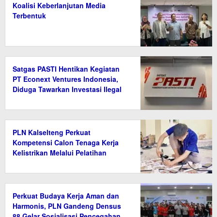
Koalisi Keberlanjutan Media
Terbentuk
Satgas PASTI Hentikan Kegiatan
PT Econext Ventures Indonesia,
Diduga Tawarkan Investasi Ilegal
Berkedok Ekonomi Hijau
PLN Kalselteng Perkuat
Kompetensi Calon Tenaga Kerja
Kelistrikan Melalui Pelatihan
Instalasi Listrik di Tanah Bumbu
Perkuat Budaya Kerja Aman dan
Harmonis, PLN Gandeng Densus
88 Gelar Sosialisasi Pencegahan