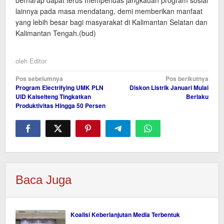
berharap dapat terus memperluas jangkauan program sosial
lainnya pada masa mendatang, demi memberikan manfaat
yang lebih besar bagi masyarakat di Kalimantan Selatan dan
Kalimantan Tengah.(bud)
oleh
Editor
Navigasi
Pos sebelumnya
Pos berikutnya
Program Electrifying UMK PLN
Diskon Listrik Januari Mulai
pos
UID Kalselteng Tingkatkan
Berlaku
Produktivitas Hingga 50 Persen
Baca Juga
Koalisi Keberlanjutan Media Terbentuk