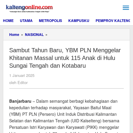
Lewati
ke
konten
HOME
UTAMA
METROPOLIS
KAMPUSKU
PEMPROV KALTENG
Sambut
Home
»
NASIONAL
»
Tahun
Baru,
Sambut Tahun Baru, YBM PLN Menggelar
YBM
PLN
Khitanan Massal untuk 115 Anak di Hulu
Menggelar
Sungai Tengah dan Kotabaru
Khitanan
Massal
oleh
1 Januari 2025
untuk
Editor
oleh
Editor
115
Anak
di
Hulu
Banjarbaru
– Dalam semangat berbagi kebahagiaan dan
Sungai
kepedulian terhadap masyarakat, Yayasan Baitul Maal
Tengah
(YBM) PT PLN (Persero) Unit Induk Distribusi Kalimantan
dan
Kotabaru
Selatan dan Kalimantan Tengah (UID Kalselteng) bersama
Persatuan Istri Karyawan dan Karyawati (PIKK) menggelar