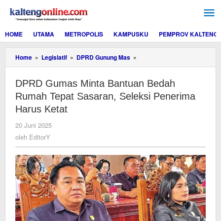
Lewati
ke
konten
HOME
UTAMA
METROPOLIS
KAMPUSKU
PEMPROV KALTENG
DPRD
Home
»
Legislatif
»
DPRD Gunung Mas
»
Gumas
Minta
DPRD Gumas Minta Bantuan Bedah
Bantuan
Bedah
Rumah Tepat Sasaran, Seleksi Penerima
Rumah
Harus Ketat
Tepat
Sasaran,
oleh
20 Juni 2025
Seleksi
EditorY
oleh
EditorY
Penerima
Harus
Ketat