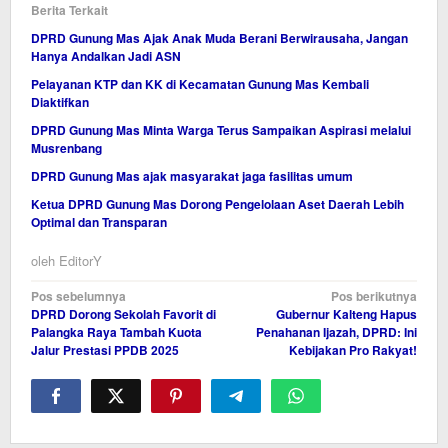
Berita Terkait
DPRD Gunung Mas Ajak Anak Muda Berani Berwirausaha, Jangan
Hanya Andalkan Jadi ASN
Pelayanan KTP dan KK di Kecamatan Gunung Mas Kembali
Diaktifkan
DPRD Gunung Mas Minta Warga Terus Sampaikan Aspirasi melalui
Musrenbang
DPRD Gunung Mas ajak masyarakat jaga fasilitas umum
Ketua DPRD Gunung Mas Dorong Pengelolaan Aset Daerah Lebih
Optimal dan Transparan
oleh
EditorY
Navigasi
Pos sebelumnya
Pos berikutnya
DPRD Dorong Sekolah Favorit di
Gubernur Kalteng Hapus
pos
Palangka Raya Tambah Kuota
Penahanan Ijazah, DPRD: Ini
Jalur Prestasi PPDB 2025
Kebijakan Pro Rakyat!