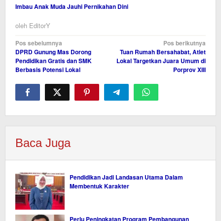
Imbau Anak Muda Jauhi Pernikahan Dini
oleh
EditorY
Navigasi
Pos sebelumnya
Pos berikutnya
DPRD Gunung Mas Dorong
Tuan Rumah Bersahabat, Atlet
pos
Pendidikan Gratis dan SMK
Lokal Targetkan Juara Umum di
Berbasis Potensi Lokal
Porprov XIII
Baca Juga
Pendidikan Jadi Landasan Utama Dalam
Membentuk Karakter
Perlu Peningkatan Program Pembangunan