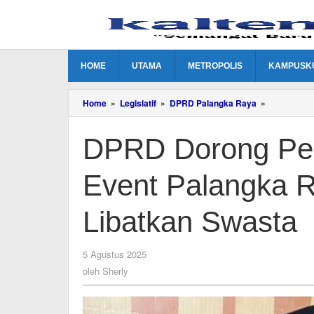
Lewati
ke
konten
HOME
UTAMA
METROPOLIS
KAMPUSK
DPRD
Home
»
Legislatif
»
DPRD Palangka Raya
»
Dorong
Penangana
DPRD Dorong Pe
Sampah
Event
Palangka
Event Palangka R
Raya
Ditingkatka
dan
Libatkan Swasta
Libatkan
Swasta
oleh
5 Agustus 2025
Sherly
oleh
Sherly