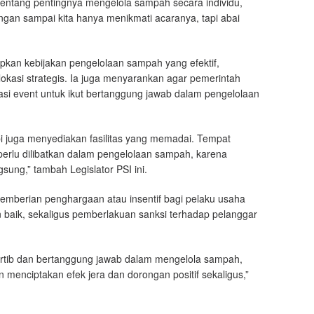
n tentang pentingnya mengelola sampah secara individu,
gan sampai kita hanya menikmati acaranya, tapi abai
pkan kebijakan pengelolaan sampah yang efektif,
kasi strategis. Ia juga menyarankan agar pemerintah
si event untuk ikut bertanggung jawab dalam pengelolaan
pi juga menyediakan fasilitas yang memadai. Tempat
perlu dilibatkan dalam pengelolaan sampah, karena
ung,” tambah Legislator PSI ini.
pemberian penghargaan atau insentif bagi pelaku usaha
baik, sekaligus pemberlakuan sanksi terhadap pelanggar
 tertib dan bertanggung jawab dalam mengelola sampah,
n menciptakan efek jera dan dorongan positif sekaligus,”