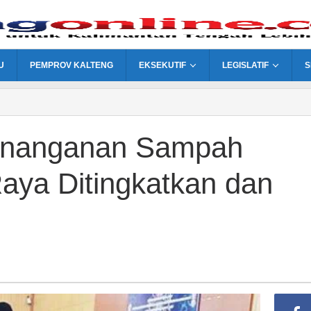
U
PEMPROV KALTENG
EKSEKUTIF
LEGISLATIF
S
n
nanganan Sampah
aya Ditingkatkan dan
n