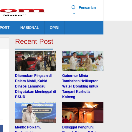
Pencarian
PORT
NASIONAL
OPINI
Recent Post
Ditemukan Pingsan di
Gubernur Minta
Dalam Mobil, Kabid
Tambahan Helikopter
Dinsos Lamandau
Water Bombing untuk
Dinyatakan Meninggal di
Tangani Karhutla
RSUD
Kalteng
Menko Polkam:
Ditinggal Penghuni,