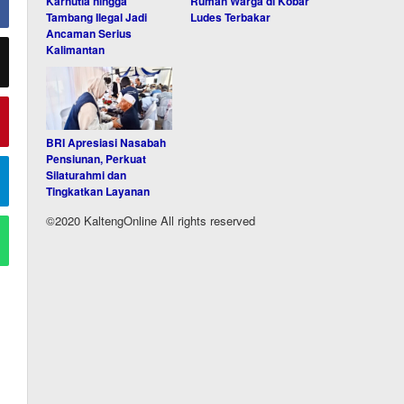
Karhutla hingga
Rumah Warga di Kobar
Tambang Ilegal Jadi
Ludes Terbakar
Ancaman Serius
Kalimantan
BRI Apresiasi Nasabah
Pensiunan, Perkuat
Silaturahmi dan
Tingkatkan Layanan
©2020 KaltengOnline All rights reserved