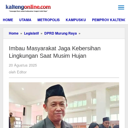
Lewati
ke
konten
HOME
UTAMA
METROPOLIS
KAMPUSKU
PEMPROV KALTENG
Imbau
Home
»
Legislatif
»
DPRD Murung Raya
»
Masyarakat
Jaga
Imbau Masyarakat Jaga Kebersihan
Kebersihan
Lingkungan
Lingkungan Saat Musim Hujan
Saat
Musim
oleh
20 Agustus 2025
Hujan
Editor
oleh
Editor