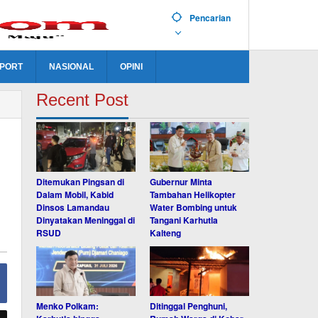
Pencarian
PORT
NASIONAL
OPINI
Recent Post
Ditemukan Pingsan di
Gubernur Minta
Dalam Mobil, Kabid
Tambahan Helikopter
Dinsos Lamandau
Water Bombing untuk
Dinyatakan Meninggal di
Tangani Karhutla
RSUD
Kalteng
Menko Polkam:
Ditinggal Penghuni,