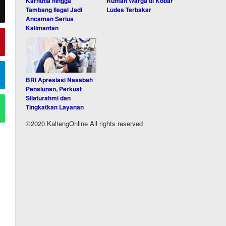
Karhutla hingga
Rumah Warga di Kobar
Tambang Ilegal Jadi
Ludes Terbakar
Ancaman Serius
Kalimantan
BRI Apresiasi Nasabah
Pensiunan, Perkuat
Silaturahmi dan
Tingkatkan Layanan
©2020 KaltengOnline All rights reserved