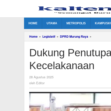
Lewati
ke
konten
HOME
UTAMA
METROPOLIS
KAMPUSK
Dukung
Home
»
Legislatif
»
DPRD Murung Raya
»
Penutupan
Jalan
Dukung Penutupa
Rawan
Kecelakanaa
Kecelakanaan
oleh
28 Agustus 2025
Editor
oleh
Editor