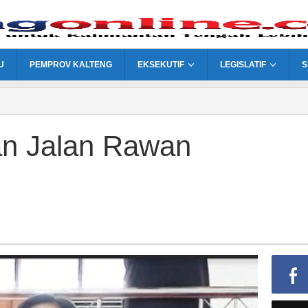
U
PEMPROV KALTENG
EKSEKUTIF
LEGISLATIF
S
n Jalan Rawan
n