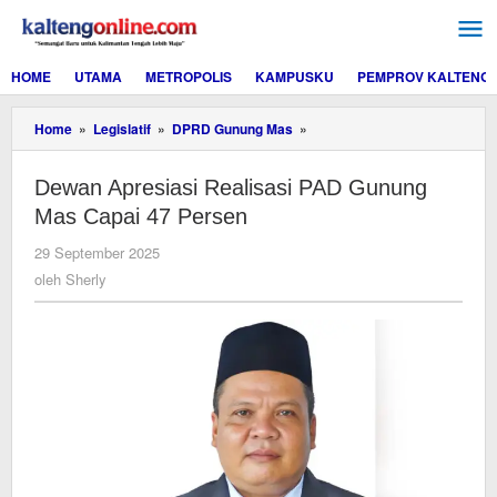
Lewati
ke
konten
HOME
UTAMA
METROPOLIS
KAMPUSKU
PEMPROV KALTENG
Dewan
Home
»
Legislatif
»
DPRD Gunung Mas
»
Apresiasi
Realisasi
Dewan Apresiasi Realisasi PAD Gunung
PAD
Gunung
Mas Capai 47 Persen
Mas
Capai
oleh
29 September 2025
47
Sherly
oleh
Sherly
Persen