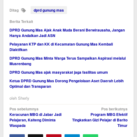
Ditag
dprd gunung mas
Berita Terkait
DPRD Gunung Mas Ajak Anak Muda Berani Berwirausaha, Jangan
Hanya Andalkan Jadi ASN
Pelayanan KTP dan KK di Kecamatan Gunung Mas Kembali
Diaktifkan
DPRD Gunung Mas Minta Warga Terus Sampaikan Aspirasi melalui
Musrenbang
DPRD Gunung Mas ajak masyarakat jaga fasilitas umum
Ketua DPRD Gunung Mas Dorong Pengelolaan Aset Daerah Lebih
Optimal dan Transparan
oleh
Sherly
Navigasi
Pos sebelumnya
Pos berikutnya
Keracunan MBG di Jabar Jadi
Program MBG Efektif
pos
Pelajaran, Kalteng Diminta
Tingkatkan Gizi Pelajar di Barito
Waspada
Timur