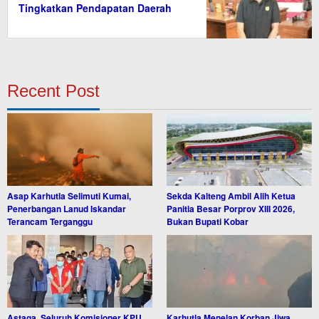
Tingkatkan Pendapatan Daerah
Recent Post
Asap Karhutla Selimuti Kumai,
Sekda Kalteng Ambil Alih Ketua
Penerbangan Lanud Iskandar
Panitia Besar Porprov XIII 2026,
Terancam Terganggu
Bukan Bupati Kobar
Astaga, Seluruh Komisioner KPU
Karhutla Menelan Korban Jiwa