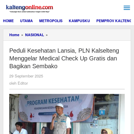
Lewati
ke
konten
HOME
UTAMA
METROPOLIS
KAMPUSKU
PEMPROV KALTENG
Peduli
Home
»
NASIONAL
»
Kesehatan
Lansia,
Peduli Kesehatan Lansia, PLN Kalselteng
PLN
Kalselteng
Menggelar Medical Check Up Gratis dan
Menggelar
Bagikan Sembako
Medical
Check
oleh
29 September 2025
Up
Editor
oleh
Editor
Gratis
dan
Bagikan
Sembako