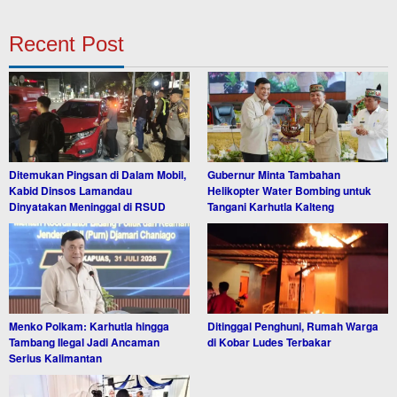
Recent Post
Ditemukan Pingsan di Dalam Mobil,
Gubernur Minta Tambahan
Kabid Dinsos Lamandau
Helikopter Water Bombing untuk
Dinyatakan Meninggal di RSUD
Tangani Karhutla Kalteng
Menko Polkam: Karhutla hingga
Ditinggal Penghuni, Rumah Warga
Tambang Ilegal Jadi Ancaman
di Kobar Ludes Terbakar
Serius Kalimantan