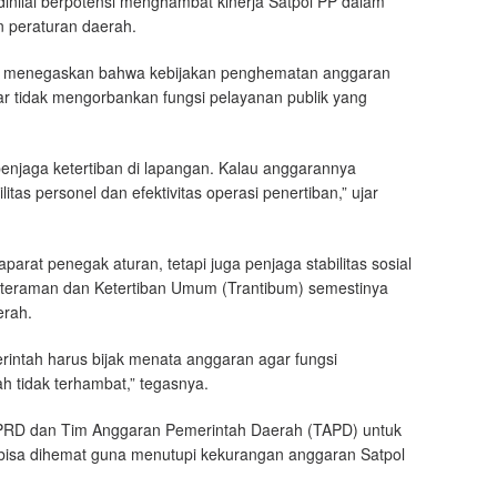
inilai berpotensi menghambat kinerja Satpol PP dalam
 peraturan daerah.
a, menegaskan bahwa kebijakan penghematan anggaran
agar tidak mengorbankan fungsi pelayanan publik yang
enjaga ketertiban di lapangan. Kalau anggarannya
tas personel dan efektivitas operasi penertiban,” ujar
parat penegak aturan, tetapi juga penjaga stabilitas sosial
enteraman dan Ketertiban Umum (Trantibum) semestinya
erah.
erintah harus bijak menata anggaran agar fungsi
 tidak terhambat,” tegasnya.
PRD dan Tim Anggaran Pemerintah Daerah (TAPD) untuk
 bisa dihemat guna menutupi kekurangan anggaran Satpol