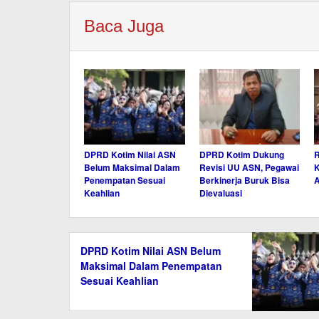
Baca Juga
DPRD Kotim Nilai ASN
DPRD Kotim Dukung
R
Belum Maksimal Dalam
Revisi UU ASN, Pegawai
K
Penempatan Sesuai
Berkinerja Buruk Bisa
A
Keahlian
Dievaluasi
DPRD Kotim Nilai ASN Belum
Maksimal Dalam Penempatan
Sesuai Keahlian