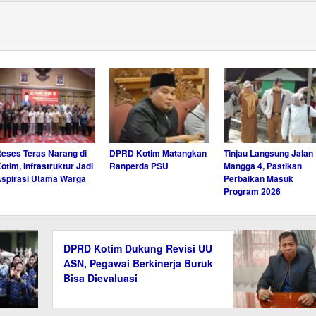
eses Teras Narang di
DPRD Kotim Matangkan
Tinjau Langsung Jalan
otim, Infrastruktur Jadi
Ranperda PSU
Mangga 4, Pastikan
spirasi Utama Warga
Perbaikan Masuk
Program 2026
DPRD Kotim Dukung Revisi UU
ASN, Pegawai Berkinerja Buruk
Bisa Dievaluasi