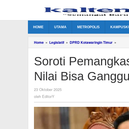
Lewati
ke
konten
HOME
UTAMA
METROPOLIS
KAMPUSK
Soroti
Home
»
Legislatif
»
DPRD Kotawaringin Timur
»
Peman
Anggar
Soroti Pemangkas
Satpol
PP,
Nilai
Nilai Bisa Gangg
Bisa
Gangg
Kinerja
Lapang
oleh
23 Oktober 2025
EditorY
oleh
EditorY