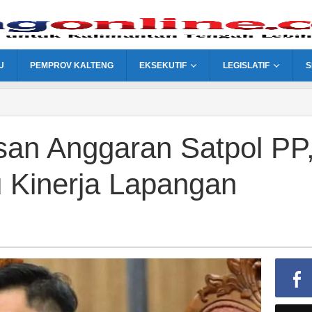
U
PEMPROV KALTENG
EKSEKUTIF
LEGISLATIF
S
gkasan
an
an Anggaran Satpol PP
u Kinerja Lapangan
u
an