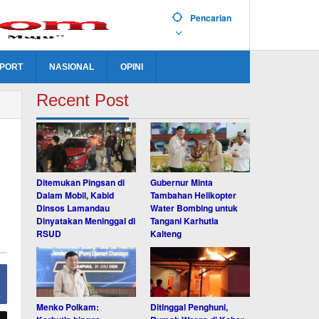
Pencarian
PORT
NASIONAL
OPINI
Recent Post
,
Ditemukan Pingsan di
Gubernur Minta
Dalam Mobil, Kabid
Tambahan Helikopter
Dinsos Lamandau
Water Bombing untuk
Dinyatakan Meninggal di
Tangani Karhutla
RSUD
Kalteng
Menko Polkam:
Ditinggal Penghuni,