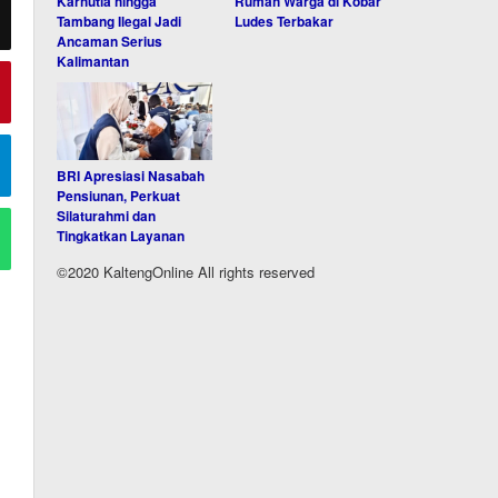
Karhutla hingga
Rumah Warga di Kobar
Tambang Ilegal Jadi
Ludes Terbakar
Ancaman Serius
Kalimantan
BRI Apresiasi Nasabah
Pensiunan, Perkuat
Silaturahmi dan
Tingkatkan Layanan
©2020 KaltengOnline All rights reserved