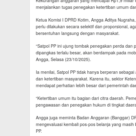
Kekurangan anggaran yang mencapai Rp1,9 miliar d
menjalankan tugas penegakan ketertiban umum dan
Ketua Komisi I DPRD Kotim, Angga Aditya Nugrah
perlu dilakukan secara selektif dan proporsional, 
bersentuhan langsung dengan masyarakat.
“Satpol PP ini ujung tombak penegakan perda dan p
dipangkas terlalu besar, akan berdampak pada mobili
Angga, Selasa (23/10/2025).
Ia menilai, Satpol PP tidak hanya berperan sebagai a
dan ketertiban masyarakat. Karena itu, sektor Ket
mendapat perhatian lebih besar dari pemerintah da
“Ketertiban umum itu bagian dari citra daerah. Pem
pengawasan dan penegakan hukum di tingkat daerah
Angga juga meminta Badan Anggaran (Banggar) D
mengevaluasi kembali pos-pos belanja yang masih
PP.