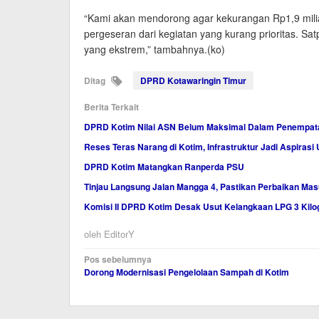
“Kami akan mendorong agar kekurangan Rp1,9 miliar 
pergeseran dari kegiatan yang kurang prioritas. Sat
yang ekstrem,” tambahnya.(ko)
Ditag
DPRD Kotawaringin Timur
Berita Terkait
DPRD Kotim Nilai ASN Belum Maksimal Dalam Penempata
Reses Teras Narang di Kotim, Infrastruktur Jadi Aspiras
DPRD Kotim Matangkan Ranperda PSU
Tinjau Langsung Jalan Mangga 4, Pastikan Perbaikan Ma
Komisi II DPRD Kotim Desak Usut Kelangkaan LPG 3 Kil
oleh
EditorY
Navigasi
Pos sebelumnya
Dorong Modernisasi Pengelolaan Sampah di Kotim
pos