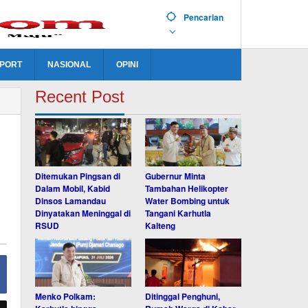
Pencarian
PORT
NASIONAL
OPINI
Recent Post
Ditemukan Pingsan di
Gubernur Minta
Dalam Mobil, Kabid
Tambahan Helikopter
Dinsos Lamandau
Water Bombing untuk
Dinyatakan Meninggal di
Tangani Karhutla
RSUD
Kalteng
Menko Polkam:
Ditinggal Penghuni,