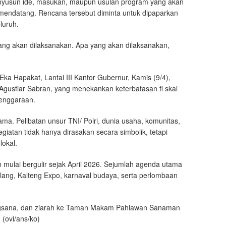
menyusun ide, masukan, maupun usulan program yang akan
 mendatang. Rencana tersebut diminta untuk dipaparkan
luruh.
ng akan dilaksanakan. Apa yang akan dilaksanakan,
Eka Hapakat, Lantai III Kantor Gubernur, Kamis (9/4),
gustiar Sabran, yang menekankan keterbatasan fi skal
lenggaraan.
tama. Pelibatan unsur TNI/ Polri, dunia usaha, komunitas,
giatan tidak hanya dirasakan secara simbolik, tetapi
okal.
 mulai bergulir sejak April 2026. Sejumlah agenda utama
Mulang, Kalteng Expo, karnaval budaya, serta perlombaan
 anjangsana, dan ziarah ke Taman Makam Pahlawan Sanaman
(ovi/ans/ko)