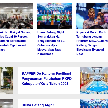
ekolah Rakyat Gunung
Huma Betang Night
Koperasi Merah Putih
as Capai 80 Persen,
Semarakkan Hari
Terhubung dengan
alteng Berpeluang
Bhayangkara ke-80,
Program MBG, Gubern
ambah Tiga Lokasi
Gubernur Ajak
Kalteng Bangun
Baru
Masyarakat Jaga
Ekosistem Ekonomi
Kamtibmas
Desa
BAPPERIDA Kalteng Fasilitasi
Penyusunan Perubahan RKPD
Kabupaten/Kota Tahun 2026
Huma Betang Night