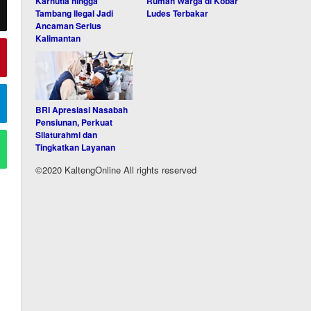
Karhutla hingga
Rumah Warga di Kobar
Tambang Ilegal Jadi
Ludes Terbakar
Ancaman Serius
Kalimantan
BRI Apresiasi Nasabah
Pensiunan, Perkuat
Silaturahmi dan
Tingkatkan Layanan
©2020 KaltengOnline All rights reserved