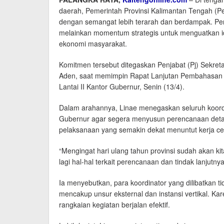
daerah, Pemerintah Provinsi Kalimantan Tengah (P
dengan semangat lebih terarah dan berdampak. Pera
melainkan momentum strategis untuk menguatkan i
ekonomi masyarakat.
Komitmen tersebut ditegaskan Penjabat (Pj) Sekreta
Aden, saat memimpin Rapat Lanjutan Pembahasan Pe
Lantai II Kantor Gubernur, Senin (13/4).
Dalam arahannya, Linae menegaskan seluruh koordin
Gubernur agar segera menyusun perencanaan detail
pelaksanaan yang semakin dekat menuntut kerja cep
“Mengingat hari ulang tahun provinsi sudah akan ki
lagi hal-hal terkait perencanaan dan tindak lanjutnya
Ia menyebutkan, para koordinator yang dilibatkan ti
mencakup unsur eksternal dan instansi vertikal. Kare
rangkaian kegiatan berjalan efektif.