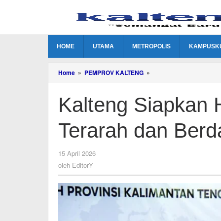
Lewati
ke
konten
HOME
UTAMA
METROPOLIS
KAMPUSK
Kalteng
Home
»
PEMPROV KALTENG
»
Siapkan
Hari
Kalteng Siapkan H
Jadi
ke-
69
Terarah dan Ber
Lebih
Terarah
dan
Berdampak
oleh
15 April 2026
Ekonomi
EditorY
oleh
EditorY