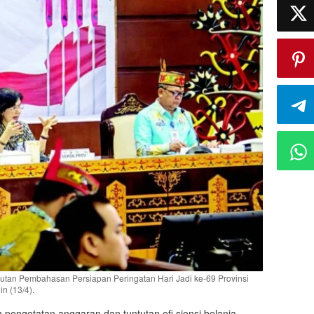
jutan Pembahasan Persiapan Peringatan Hari Jadi ke-69 Provinsi
in (13/4).
 pengetatan anggaran dan tuntutan efi siensi belanja