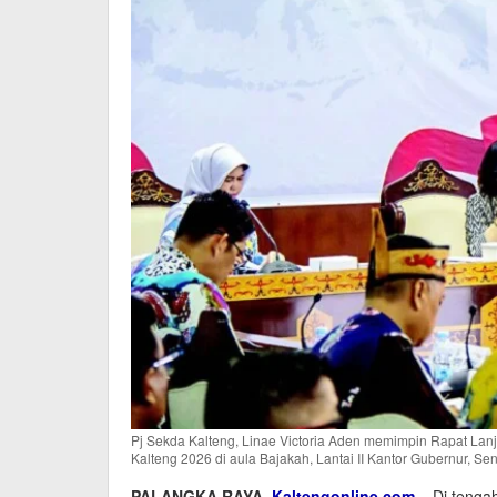
Pj Sekda Kalteng, Linae Victoria Aden memimpin Rapat Lan
Kalteng 2026 di aula Bajakah, Lantai II Kantor Gubernur, Sen
PALANGKA RAYA,
Kaltengonline.com
– Di tengah