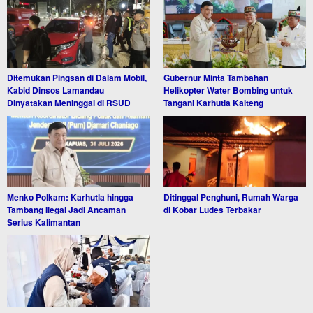
Ditemukan Pingsan di Dalam Mobil,
Gubernur Minta Tambahan
Kabid Dinsos Lamandau
Helikopter Water Bombing untuk
Dinyatakan Meninggal di RSUD
Tangani Karhutla Kalteng
Menko Polkam: Karhutla hingga
Ditinggal Penghuni, Rumah Warga
Tambang Ilegal Jadi Ancaman
di Kobar Ludes Terbakar
Serius Kalimantan