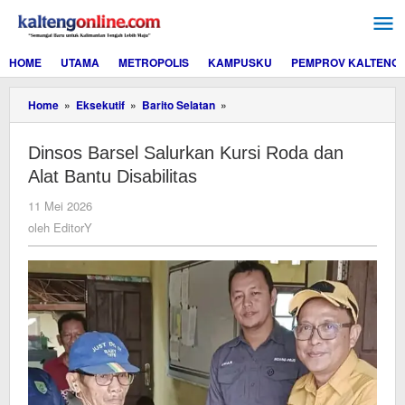
Lewati
ke
konten
HOME
UTAMA
METROPOLIS
KAMPUSKU
PEMPROV KALTENG
Dinsos
Home
»
Eksekutif
»
Barito Selatan
»
Barsel
Salurkan
Dinsos Barsel Salurkan Kursi Roda dan
Kursi
Roda
Alat Bantu Disabilitas
dan
Alat
oleh
11 Mei 2026
Bantu
EditorY
oleh
EditorY
Disabilitas