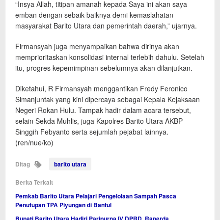
“Insya Allah, titipan amanah kepada Saya ini akan saya
emban dengan sebaik-baiknya demi kemaslahatan
masyarakat Barito Utara dan pemerintah daerah,” ujarnya.
Firmansyah juga menyampaikan bahwa dirinya akan
memprioritaskan konsolidasi internal terlebih dahulu. Setelah
itu, progres kepemimpinan sebelumnya akan dilanjutkan.
Diketahui, R Firmansyah menggantikan Fredy Feronico
Simanjuntak yang kini dipercaya sebagai Kepala Kejaksaan
Negeri Rokan Hulu. Tampak hadir dalam acara tersebut,
selain Sekda Muhlis, juga Kapolres Barito Utara AKBP
Singgih Febyanto serta sejumlah pejabat lainnya.
(ren/nue/ko)
Ditag
barito utara
Berita Terkait
Pemkab Barito Utara Pelajari Pengelolaan Sampah Pasca
Penutupan TPA Piyungan di Bantul
Bupati Barito Utara Hadiri Paripurna IV DPRD, Raperda