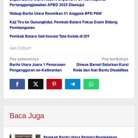
Pertanggungjawaban APBD 2025 Disetujui
Wabup Barito Utara Resmikan 31 Anggota BPD PAW
Kaji Tiru ke Gunungkidul, Pemkab Batara Fokus Enam Bidang
Pembangunan
Pemkab Batara Gali Inovasi Tata Kelola di DIY
oleh
EditorY
Navigasi
Pos sebelumnya
Pos berikutnya
Barito Utara Juara 1 Penurunan
Dinsos Barsel Salurkan Kursi
pos
Pengangguran se-Kalimantan
Roda dan Alat Bantu Disabilitas
Baca Juga
Pemkab Barito Utara Pelajari Pengelolaan