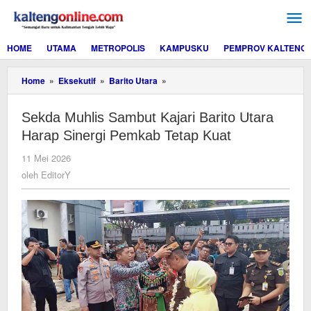
Lewati
ke
konten
HOME
UTAMA
METROPOLIS
KAMPUSKU
PEMPROV KALTENG
Sekda
Home
»
Eksekutif
»
Barito Utara
»
Muhlis
Sambut
Sekda Muhlis Sambut Kajari Barito Utara
Kajari
Barito
Harap Sinergi Pemkab Tetap Kuat
Utara
Harap
oleh
11 Mei 2026
Sinergi
EditorY
oleh
EditorY
Pemkab
Tetap
Kuat