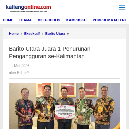
Lewati
ke
konten
HOME
UTAMA
METROPOLIS
KAMPUSKU
PEMPROV KALTENG
Barito
Home
»
Eksekutif
»
Barito Utara
»
Utara
Juara
Barito Utara Juara 1 Penurunan
1
Penurunan
Pengangguran se-Kalimantan
Pengangguran
se-
oleh
11 Mei 2026
Kalimantan
EditorY
oleh
EditorY