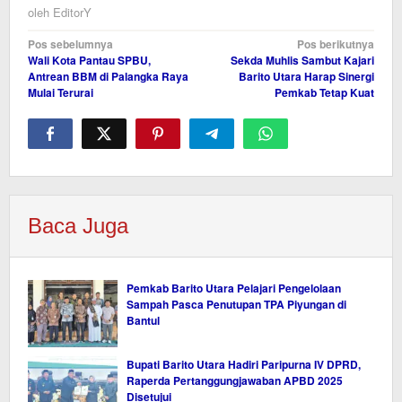
oleh
EditorY
Navigasi
Pos sebelumnya
Pos berikutnya
Wali Kota Pantau SPBU,
Sekda Muhlis Sambut Kajari
pos
Antrean BBM di Palangka Raya
Barito Utara Harap Sinergi
Mulai Terurai
Pemkab Tetap Kuat
Baca Juga
Pemkab Barito Utara Pelajari Pengelolaan
Sampah Pasca Penutupan TPA Piyungan di
Bantul
Bupati Barito Utara Hadiri Paripurna IV DPRD,
Raperda Pertanggungjawaban APBD 2025
Disetujui