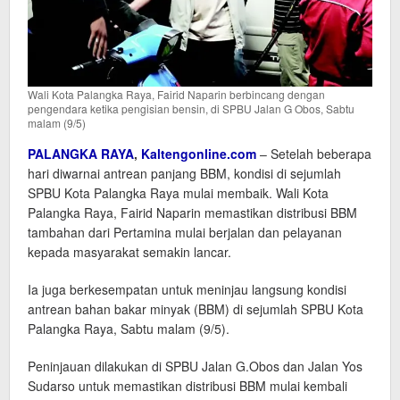
Wali Kota Palangka Raya, Fairid Naparin berbincang dengan
pengendara ketika pengisian bensin, di SPBU Jalan G Obos, Sabtu
malam (9/5)
PALANGKA RAYA
,
Kaltengonline.com
– Setelah beberapa
hari diwarnai antrean panjang BBM, kondisi di sejumlah
SPBU Kota Palangka Raya mulai membaik. Wali Kota
Palangka Raya, Fairid Naparin memastikan distribusi BBM
tambahan dari Pertamina mulai berjalan dan pelayanan
kepada masyarakat semakin lancar.
Ia juga berkesempatan untuk meninjau langsung kondisi
antrean bahan bakar minyak (BBM) di sejumlah SPBU Kota
Palangka Raya, Sabtu malam (9/5).
Peninjauan dilakukan di SPBU Jalan G.Obos dan Jalan Yos
Sudarso untuk memastikan distribusi BBM mulai kembali