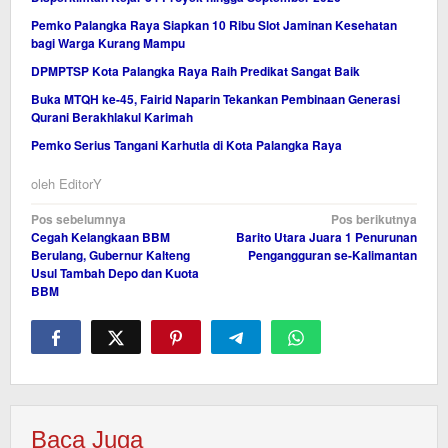
Pemko Palangka Raya Siapkan 10 Ribu Slot Jaminan Kesehatan
bagi Warga Kurang Mampu
DPMPTSP Kota Palangka Raya Raih Predikat Sangat Baik
Buka MTQH ke-45, Fairid Naparin Tekankan Pembinaan Generasi
Qurani Berakhlakul Karimah
Pemko Serius Tangani Karhutla di Kota Palangka Raya
oleh
EditorY
Navigasi
Pos sebelumnya
Pos berikutnya
Cegah Kelangkaan BBM
Barito Utara Juara 1 Penurunan
pos
Berulang, Gubernur Kalteng
Pengangguran se-Kalimantan
Usul Tambah Depo dan Kuota
BBM
Baca Juga