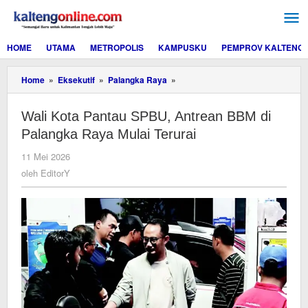
Lewati
ke
konten
HOME
UTAMA
METROPOLIS
KAMPUSKU
PEMPROV KALTENG
Wali
Home
»
Eksekutif
»
Palangka Raya
»
Kota
Pantau
Wali Kota Pantau SPBU, Antrean BBM di
SPBU,
Antrean
Palangka Raya Mulai Terurai
BBM
di
oleh
11 Mei 2026
Palangka
EditorY
oleh
EditorY
Raya
Mulai
Terurai