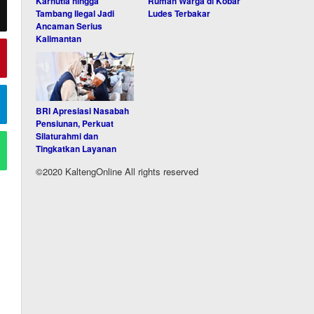
Karhutla hingga
Rumah Warga di Kobar
Tambang Ilegal Jadi
Ludes Terbakar
Ancaman Serius
Kalimantan
BRI Apresiasi Nasabah
Pensiunan, Perkuat
Silaturahmi dan
Tingkatkan Layanan
©2020 KaltengOnline All rights reserved