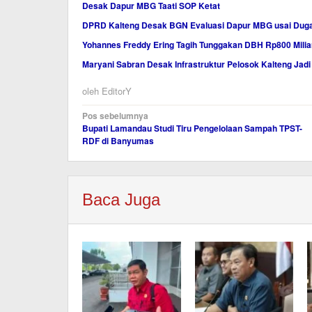
Desak Dapur MBG Taati SOP Ketat
DPRD Kalteng Desak BGN Evaluasi Dapur MBG usai Duga
Yohannes Freddy Ering Tagih Tunggakan DBH Rp800 Milia
Maryani Sabran Desak Infrastruktur Pelosok Kalteng Jad
oleh
EditorY
Navigasi
Pos sebelumnya
Bupati Lamandau Studi Tiru Pengelolaan Sampah TPST-
pos
RDF di Banyumas
Baca Juga