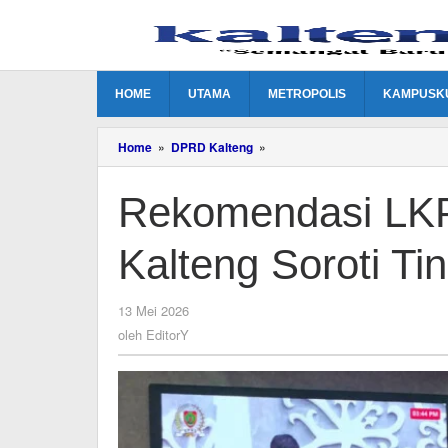
Lewati
ke
konten
HOME
UTAMA
METROPOLIS
KAMPUSK
Rekomendasi
Home
»
DPRD Kalteng
»
LKPj
2025
Rekomendasi LKP
Disahkan,
DPRD
Kalteng
Kalteng Soroti T
Soroti
Tindak
Lanjut
Pemprov
oleh
13 Mei 2026
EditorY
oleh
EditorY