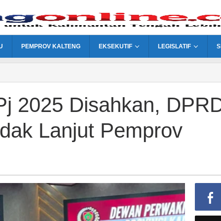
U
PEMPROV KALTENG
EKSEKUTIF
LEGISLATIF
S
j 2025 Disahkan, DPR
indak Lanjut Pemprov