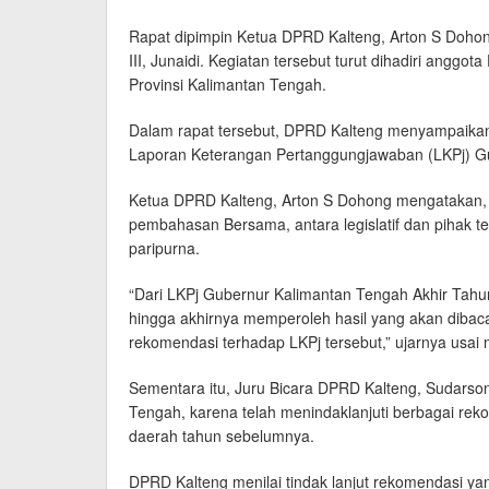
Rapat dipimpin Ketua DPRD Kalteng, Arton S Dohong
III, Junaidi. Kegiatan tersebut turut dihadiri angg
Provinsi Kalimantan Tengah.
Dalam rapat tersebut, DPRD Kalteng menyampaika
Laporan Keterangan Pertanggungjawaban (LKPj) G
Ketua DPRD Kalteng, Arton S Dohong mengatakan, 
pembahasan Bersama, antara legislatif dan pihak t
paripurna.
“Dari LKPj Gubernur Kalimantan Tengah Akhir Tahun
hingga akhirnya memperoleh hasil yang akan dibaca
rekomendasi terhadap LKPj tersebut,” ujarnya usai
Sementara itu, Juru Bicara DPRD Kalteng, Sudars
Tengah, karena telah menindaklanjuti berbagai r
daerah tahun sebelumnya.
DPRD Kalteng menilai tindak lanjut rekomendasi yan