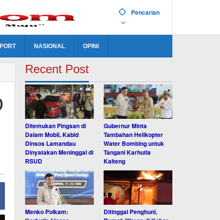
Pencarian
PORT
NASIONAL
OPINI
Recent Post
D
Ditemukan Pingsan di
Gubernur Minta
Dalam Mobil, Kabid
Tambahan Helikopter
Dinsos Lamandau
Water Bombing untuk
Dinyatakan Meninggal di
Tangani Karhutla
RSUD
Kalteng
Menko Polkam:
Ditinggal Penghuni,