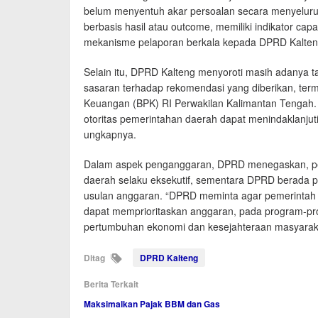
belum menyentuh akar persoalan secara menyeluru
berbasis hasil atau outcome, memiliki indikator capa
mekanisme pelaporan berkala kepada DPRD Kalteng
Selain itu, DPRD Kalteng menyoroti masih adanya t
sasaran terhadap rekomendasi yang diberikan, te
Keuangan (BPK) RI Perwakilan Kalimantan Tengah.
otoritas pemerintahan daerah dapat menindaklanjut
ungkapnya.
Dalam aspek penganggaran, DPRD menegaskan, pen
daerah selaku eksekutif, sementara DPRD berada 
usulan anggaran. “DPRD meminta agar pemerintah 
dapat memprioritaskan anggaran, pada program-pr
pertumbuhan ekonomi dan kesejahteraan masyaraka
Ditag
DPRD Kalteng
Berita Terkait
Maksimalkan Pajak BBM dan Gas