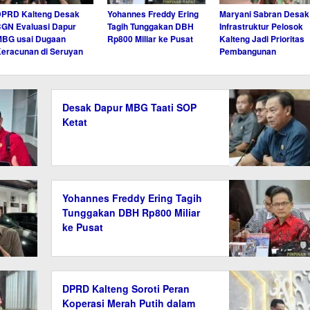
DPRD Kalteng Desak
Yohannes Freddy Ering
Maryani Sabran Desak
GN Evaluasi Dapur
Tagih Tunggakan DBH
Infrastruktur Pelosok
MBG usai Dugaan
Rp800 Miliar ke Pusat
Kalteng Jadi Prioritas
eracunan di Seruyan
Pembangunan
Desak Dapur MBG Taati SOP
Ketat
Yohannes Freddy Ering Tagih
Tunggakan DBH Rp800 Miliar
ke Pusat
DPRD Kalteng Soroti Peran
Koperasi Merah Putih dalam