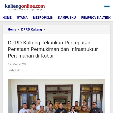
Lewati
ke
konten
HOME
UTAMA
METROPOLIS
KAMPUSKU
PEMPROV KALTENG
DPRD
Home
»
DPRD Kalteng
»
Kalteng
Tekankan
DPRD Kalteng Tekankan Percepatan
Percepatan
Penataan
Penataan Permukiman dan Infrastruktur
Permukiman
Perumahan di Kobar
dan
Infrastruktur
oleh
19 Mei 2026
Perumahan
Editor
oleh
Editor
di
Kobar