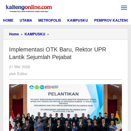
Lewati
ke
konten
HOME
UTAMA
METROPOLIS
KAMPUSKU
PEMPROV KALTENG
Implementasi
Home
»
KAMPUSKU
»
OTK
Baru,
Implementasi OTK Baru, Rektor UPR
Rektor
UPR
Lantik Sejumlah Pejabat
Lantik
Sejumlah
oleh
21 Mei 2026
Pejabat
Editor
oleh
Editor