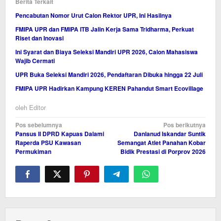
Berita Terkait
Pencabutan Nomor Urut Calon Rektor UPR, Ini Hasilnya
FMIPA UPR dan FMIPA ITB Jalin Kerja Sama Tridharma, Perkuat
Riset dan Inovasi
Ini Syarat dan Biaya Seleksi Mandiri UPR 2026, Calon Mahasiswa
Wajib Cermati
UPR Buka Seleksi Mandiri 2026, Pendaftaran Dibuka hingga 22 Juli
FMIPA UPR Hadirkan Kampung KEREN Pahandut Smart Ecovillage
oleh
Editor
Navigasi
Pos sebelumnya
Pos berikutnya
Pansus II DPRD Kapuas Dalami
Danlanud Iskandar Suntik
pos
Raperda PSU Kawasan
Semangat Atlet Panahan Kobar
Permukiman
Bidik Prestasi di Porprov 2026