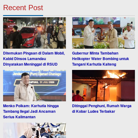
Recent Post
Ditemukan Pingsan di Dalam Mobil,
Gubernur Minta Tambahan
Kabid Dinsos Lamandau
Helikopter Water Bombing untuk
Dinyatakan Meninggal di RSUD
Tangani Karhutla Kalteng
Menko Polkam: Karhutla hingga
Ditinggal Penghuni, Rumah Warga
Tambang Ilegal Jadi Ancaman
di Kobar Ludes Terbakar
Serius Kalimantan