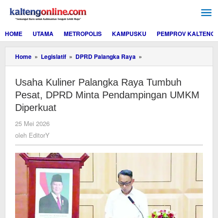
Lewati
ke
konten
HOME
UTAMA
METROPOLIS
KAMPUSKU
PEMPROV KALTENG
Usaha
Home
»
Legislatif
»
DPRD Palangka Raya
»
Kuliner
Palangka
Usaha Kuliner Palangka Raya Tumbuh
Raya
Tumbuh
Pesat, DPRD Minta Pendampingan UMKM
Pesat,
Diperkuat
DPRD
Minta
oleh
25 Mei 2026
Pendampingan
EditorY
oleh
EditorY
UMKM
Diperkuat