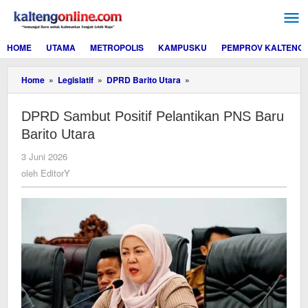
Lewati
ke
konten
HOME
UTAMA
METROPOLIS
KAMPUSKU
PEMPROV KALTENG
DPRD
Home
»
Legislatif
»
DPRD Barito Utara
»
Sambut
Positif
DPRD Sambut Positif Pelantikan PNS Baru
Pelantikan
PNS
Barito Utara
Baru
Barito
oleh
3 Juni 2026
Utara
EditorY
oleh
EditorY