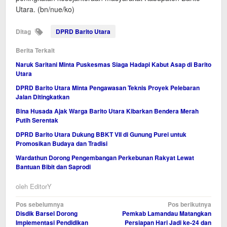
Utara. (bn/nue/ko)
Ditag
DPRD Barito Utara
Berita Terkait
Naruk Saritani Minta Puskesmas Siaga Hadapi Kabut Asap di Barito
Utara
DPRD Barito Utara Minta Pengawasan Teknis Proyek Pelebaran
Jalan Ditingkatkan
Bina Husada Ajak Warga Barito Utara Kibarkan Bendera Merah
Putih Serentak
DPRD Barito Utara Dukung BBKT VII di Gunung Purei untuk
Promosikan Budaya dan Tradisi
Wardathun Dorong Pengembangan Perkebunan Rakyat Lewat
Bantuan Bibit dan Saprodi
oleh
EditorY
Navigasi
Pos sebelumnya
Pos berikutnya
Disdik Barsel Dorong
Pemkab Lamandau Matangkan
pos
Implementasi Pendidikan
Persiapan Hari Jadi ke-24 dan