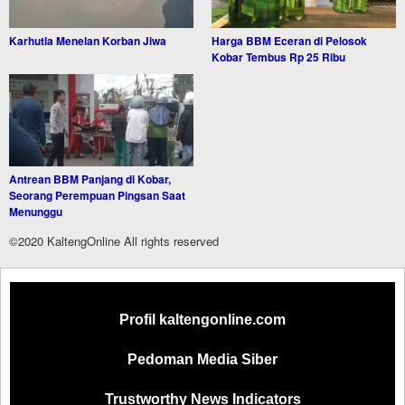
Karhutla Menelan Korban Jiwa
Harga BBM Eceran di Pelosok
Kobar Tembus Rp 25 Ribu
Antrean BBM Panjang di Kobar,
Seorang Perempuan Pingsan Saat
Menunggu
©2020 KaltengOnline All rights reserved
Profil kaltengonline.com
Pedoman Media Siber
Trustworthy News Indicators