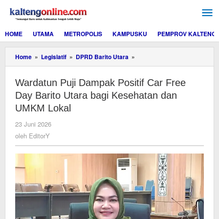
Lewati
ke
konten
HOME
UTAMA
METROPOLIS
KAMPUSKU
PEMPROV KALTENG
Wardatun
Home
»
Legislatif
»
DPRD Barito Utara
»
Puji
Dampak
Wardatun Puji Dampak Positif Car Free
Positif
Car
Day Barito Utara bagi Kesehatan dan
Free
UMKM Lokal
Day
Barito
oleh
23 Juni 2026
Utara
EditorY
oleh
EditorY
bagi
Kesehatan
dan
UMKM
Lokal