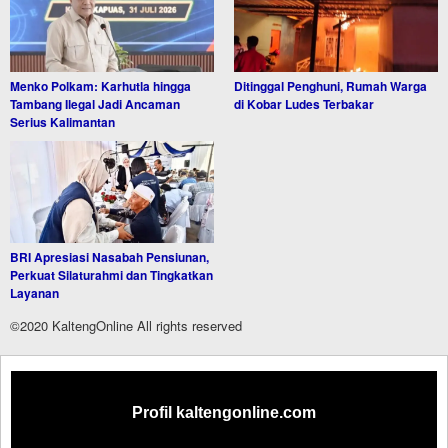
Menko Polkam: Karhutla hingga
Ditinggal Penghuni, Rumah Warga
Tambang Ilegal Jadi Ancaman
di Kobar Ludes Terbakar
Serius Kalimantan
BRI Apresiasi Nasabah Pensiunan,
Perkuat Silaturahmi dan Tingkatkan
Layanan
©2020 KaltengOnline All rights reserved
Profil kaltengonline.com