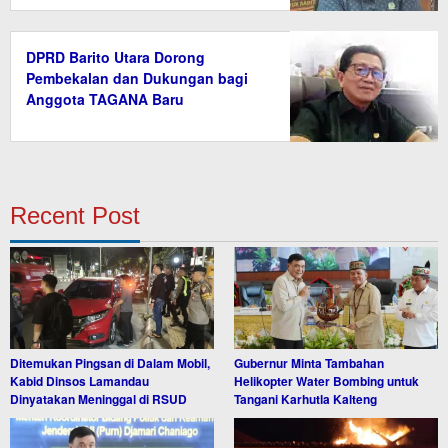
DPRD Barito Utara Dorong
Pembekalan dan Dukungan bagi
Anggota TAGANA Baru
Recent Post
Ditemukan Pingsan di Dalam Mobil,
Gubernur Minta Tambahan
Kabid Dinsos Lamandau
Helikopter Water Bombing untuk
Dinyatakan Meninggal di RSUD
Tangani Karhutla Kalteng