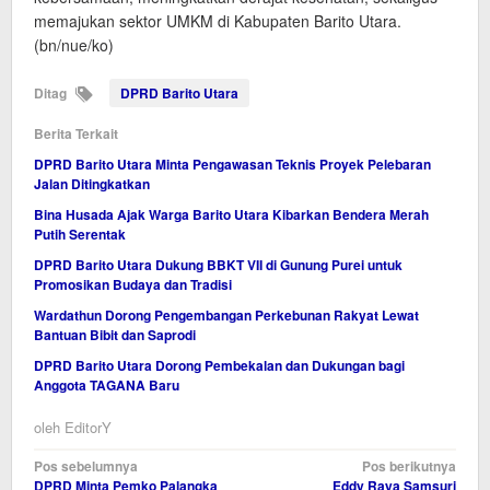
memajukan sektor UMKM di Kabupaten Barito Utara.
(bn/nue/ko)
Ditag
DPRD Barito Utara
Berita Terkait
DPRD Barito Utara Minta Pengawasan Teknis Proyek Pelebaran
Jalan Ditingkatkan
Bina Husada Ajak Warga Barito Utara Kibarkan Bendera Merah
Putih Serentak
DPRD Barito Utara Dukung BBKT VII di Gunung Purei untuk
Promosikan Budaya dan Tradisi
Wardathun Dorong Pengembangan Perkebunan Rakyat Lewat
Bantuan Bibit dan Saprodi
DPRD Barito Utara Dorong Pembekalan dan Dukungan bagi
Anggota TAGANA Baru
oleh
EditorY
Navigasi
Pos sebelumnya
Pos berikutnya
DPRD Minta Pemko Palangka
Eddy Raya Samsuri