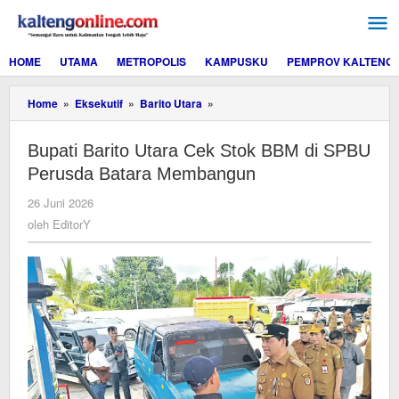
Lewati
ke
konten
HOME
UTAMA
METROPOLIS
KAMPUSKU
PEMPROV KALTENG
Bupati
Home
»
Eksekutif
»
Barito Utara
»
Barito
Utara
Bupati Barito Utara Cek Stok BBM di SPBU
Cek
Stok
Perusda Batara Membangun
BBM
di
oleh
26 Juni 2026
SPBU
EditorY
oleh
EditorY
Perusda
Batara
Membangun