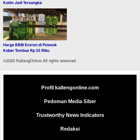
Kotim Jadi Tersangka
Harga BBM Eceran di Pelosok
Kobar Tembus Rp 25 Ribu
©2020 KaltengOnline All rights reserved
Profil kaltengonline.com
Pedoman Media Siber
Trustworthy News Indicators
Redaksi