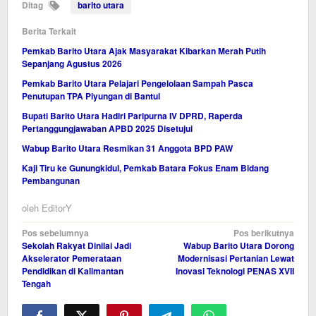
Ditag
barito utara
Berita Terkait
Pemkab Barito Utara Ajak Masyarakat Kibarkan Merah Putih
Sepanjang Agustus 2026
Pemkab Barito Utara Pelajari Pengelolaan Sampah Pasca
Penutupan TPA Piyungan di Bantul
Bupati Barito Utara Hadiri Paripurna IV DPRD, Raperda
Pertanggungjawaban APBD 2025 Disetujui
Wabup Barito Utara Resmikan 31 Anggota BPD PAW
Kaji Tiru ke Gunungkidul, Pemkab Batara Fokus Enam Bidang
Pembangunan
oleh
EditorY
Navigasi
Pos sebelumnya
Pos berikutnya
Sekolah Rakyat Dinilai Jadi
Wabup Barito Utara Dorong
pos
Akselerator Pemerataan
Modernisasi Pertanian Lewat
Pendidikan di Kalimantan
Inovasi Teknologi PENAS XVII
Tengah