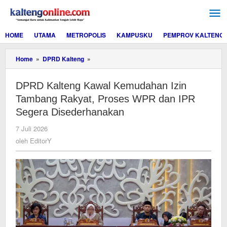
Lewati
ke
konten
HOME
UTAMA
METROPOLIS
KAMPUSKU
PEMPROV KALTENG
DPRD
Home
»
DPRD Kalteng
»
Kalteng
Kawal
DPRD Kalteng Kawal Kemudahan Izin
Kemudahan
Izin
Tambang Rakyat, Proses WPR dan IPR
Tambang
Segera Disederhanakan
Rakyat,
Proses
oleh
7 Juli 2026
WPR
EditorY
oleh
EditorY
dan
IPR
Segera
Disederhanakan