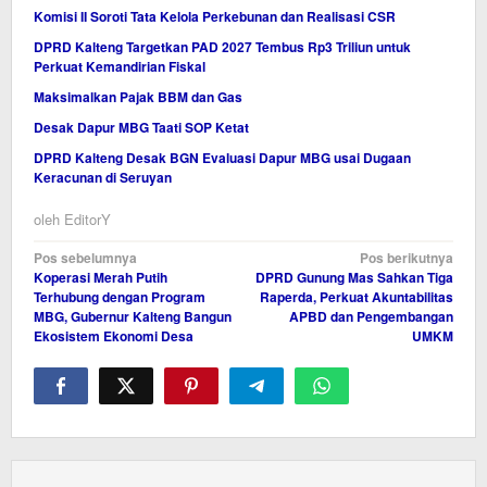
Komisi II Soroti Tata Kelola Perkebunan dan Realisasi CSR
DPRD Kalteng Targetkan PAD 2027 Tembus Rp3 Triliun untuk
Perkuat Kemandirian Fiskal
Maksimalkan Pajak BBM dan Gas
Desak Dapur MBG Taati SOP Ketat
DPRD Kalteng Desak BGN Evaluasi Dapur MBG usai Dugaan
Keracunan di Seruyan
oleh
EditorY
Navigasi
Pos sebelumnya
Pos berikutnya
Koperasi Merah Putih
DPRD Gunung Mas Sahkan Tiga
pos
Terhubung dengan Program
Raperda, Perkuat Akuntabilitas
MBG, Gubernur Kalteng Bangun
APBD dan Pengembangan
Ekosistem Ekonomi Desa
UMKM