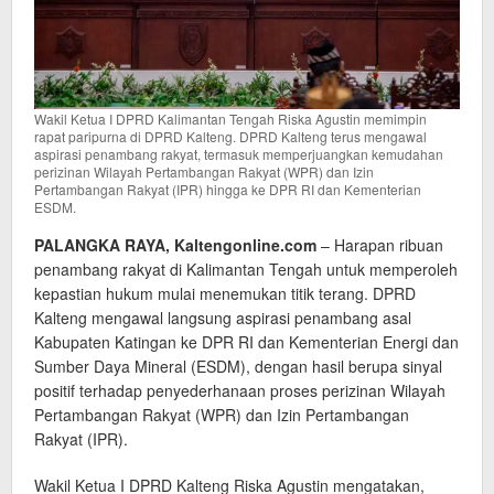
Wakil Ketua I DPRD Kalimantan Tengah Riska Agustin memimpin
rapat paripurna di DPRD Kalteng. DPRD Kalteng terus mengawal
aspirasi penambang rakyat, termasuk memperjuangkan kemudahan
perizinan Wilayah Pertambangan Rakyat (WPR) dan Izin
Pertambangan Rakyat (IPR) hingga ke DPR RI dan Kementerian
ESDM.
PALANGKA RAYA, Kaltengonline.com
– Harapan ribuan
penambang rakyat di Kalimantan Tengah untuk memperoleh
kepastian hukum mulai menemukan titik terang. DPRD
Kalteng mengawal langsung aspirasi penambang asal
Kabupaten Katingan ke DPR RI dan Kementerian Energi dan
Sumber Daya Mineral (ESDM), dengan hasil berupa sinyal
positif terhadap penyederhanaan proses perizinan Wilayah
Pertambangan Rakyat (WPR) dan Izin Pertambangan
Rakyat (IPR).
Wakil Ketua I DPRD Kalteng Riska Agustin mengatakan,