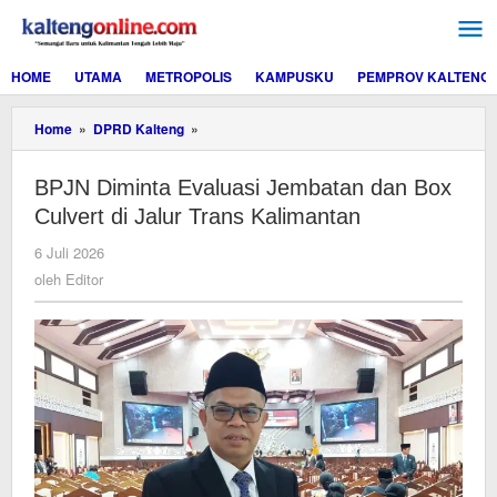
Lewati
ke
konten
HOME
UTAMA
METROPOLIS
KAMPUSKU
PEMPROV KALTENG
BPJN
Home
»
DPRD Kalteng
»
Diminta
Evaluasi
BPJN Diminta Evaluasi Jembatan dan Box
Jembatan
dan
Culvert di Jalur Trans Kalimantan
Box
Culvert
oleh
6 Juli 2026
di
Editor
oleh
Editor
Jalur
Trans
Kalimantan