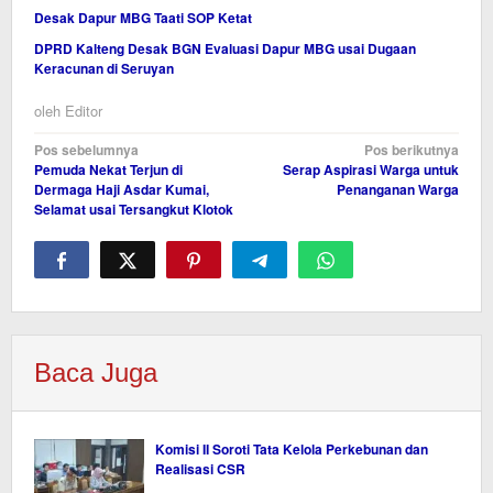
Desak Dapur MBG Taati SOP Ketat
DPRD Kalteng Desak BGN Evaluasi Dapur MBG usai Dugaan
Keracunan di Seruyan
oleh
Editor
Navigasi
Pos sebelumnya
Pos berikutnya
Pemuda Nekat Terjun di
Serap Aspirasi Warga untuk
pos
Dermaga Haji Asdar Kumai,
Penanganan Warga
Selamat usai Tersangkut Klotok
Baca Juga
Komisi II Soroti Tata Kelola Perkebunan dan
Realisasi CSR