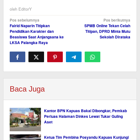
oleh
EditorY
Navigasi
Pos sebelumnya
Pos berikutnya
Fairid Naparin Titipkan
SPMB Online Tekan Celah
pos
Pendidikan Karakter dan
Titipan, DPRD Minta Mutu
Beasiswa Saat Anjangsana ke
Sekolah Dirataka
LKSA Palangka Raya
Baca Juga
Kantor BPN Kapuas Bakal Dibongkar, Pemkab
Perluas Halaman Dinkes Lewat Tukar Guling
Aset
Ketua Tim Pembina Posyandu Kapuas Kunjungi