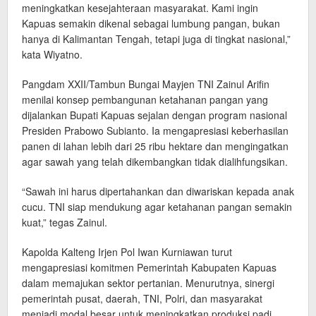
meningkatkan kesejahteraan masyarakat. Kami ingin
Kapuas semakin dikenal sebagai lumbung pangan, bukan
hanya di Kalimantan Tengah, tetapi juga di tingkat nasional,”
kata Wiyatno.
Pangdam XXII/Tambun Bungai Mayjen TNI Zainul Arifin
menilai konsep pembangunan ketahanan pangan yang
dijalankan Bupati Kapuas sejalan dengan program nasional
Presiden Prabowo Subianto. Ia mengapresiasi keberhasilan
panen di lahan lebih dari 25 ribu hektare dan mengingatkan
agar sawah yang telah dikembangkan tidak dialihfungsikan.
“Sawah ini harus dipertahankan dan diwariskan kepada anak
cucu. TNI siap mendukung agar ketahanan pangan semakin
kuat,” tegas Zainul.
Kapolda Kalteng Irjen Pol Iwan Kurniawan turut
mengapresiasi komitmen Pemerintah Kabupaten Kapuas
dalam memajukan sektor pertanian. Menurutnya, sinergi
pemerintah pusat, daerah, TNI, Polri, dan masyarakat
menjadi modal besar untuk meningkatkan produksi padi