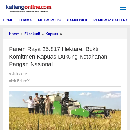
Lewati
ke
konten
HOME
UTAMA
METROPOLIS
KAMPUSKU
PEMPROV KALTENG
Panen
Home
»
Eksekutif
»
Kapuas
»
Raya
25.817
Panen Raya 25.817 Hektare, Bukti
Hektare,
Bukti
Komitmen Kapuas Dukung Ketahanan
Komitmen
Pangan Nasional
Kapuas
Dukung
oleh
9 Juli 2026
Ketahanan
EditorY
oleh
EditorY
Pangan
Nasional