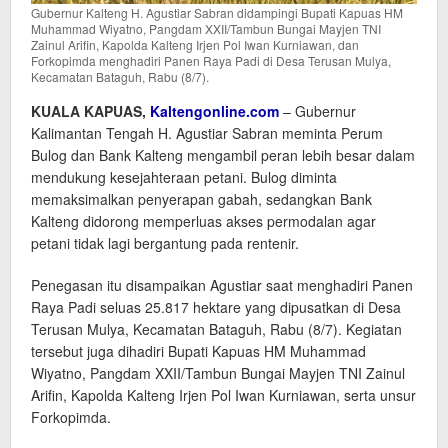
Gubernur Kalteng H. Agustiar Sabran didampingi Bupati Kapuas HM
Muhammad Wiyatno, Pangdam XXII/Tambun Bungai Mayjen TNI
Zainul Arifin, Kapolda Kalteng Irjen Pol Iwan Kurniawan, dan
Forkopimda menghadiri Panen Raya Padi di Desa Terusan Mulya,
Kecamatan Bataguh, Rabu (8/7).
KUALA KAPUAS,
Kaltengonline.com
– Gubernur
Kalimantan Tengah H. Agustiar Sabran meminta Perum
Bulog dan Bank Kalteng mengambil peran lebih besar dalam
mendukung kesejahteraan petani. Bulog diminta
memaksimalkan penyerapan gabah, sedangkan Bank
Kalteng didorong memperluas akses permodalan agar
petani tidak lagi bergantung pada rentenir.
Penegasan itu disampaikan Agustiar saat menghadiri Panen
Raya Padi seluas 25.817 hektare yang dipusatkan di Desa
Terusan Mulya, Kecamatan Bataguh, Rabu (8/7). Kegiatan
tersebut juga dihadiri Bupati Kapuas HM Muhammad
Wiyatno, Pangdam XXII/Tambun Bungai Mayjen TNI Zainul
Arifin, Kapolda Kalteng Irjen Pol Iwan Kurniawan, serta unsur
Forkopimda.