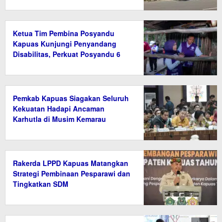
Ketua Tim Pembina Posyandu
Kapuas Kunjungi Penyandang
Disabilitas, Perkuat Posyandu 6
Bidang SPM
Pemkab Kapuas Siagakan Seluruh
Kekuatan Hadapi Ancaman
Karhutla di Musim Kemarau
Rakerda LPPD Kapuas Matangkan
Strategi Pembinaan Pesparawi dan
Tingkatkan SDM