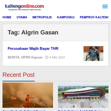
Lewati
ke
konten
HOME
UTAMA
METROPOLIS
KAMPUSKU
PEMPROV KALTENG
Tag:
Algrin Gasan
Perusahaan Wajib Bayar THR
oleh
BERITA
,
DPRD Kapuas
6 Mei 2021
M.A
Recent Post