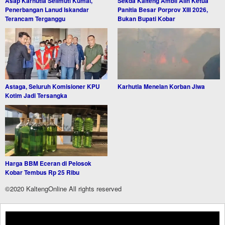
Asap Karhutla Selimuti Kumai,
Sekda Kalteng Ambil Alih Ketua
Penerbangan Lanud Iskandar
Panitia Besar Porprov XIII 2026,
Terancam Terganggu
Bukan Bupati Kobar
Astaga, Seluruh Komisioner KPU
Karhutla Menelan Korban Jiwa
Kotim Jadi Tersangka
Harga BBM Eceran di Pelosok
Kobar Tembus Rp 25 Ribu
©2020 KaltengOnline All rights reserved