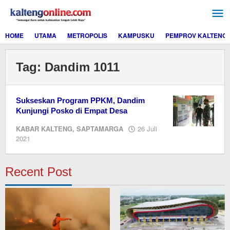
Lewati
ke
konten
HOME
UTAMA
METROPOLIS
KAMPUSKU
PEMPROV KALTENG
Tag:
Dandim 1011
Sukseskan Program PPKM, Dandim
Kunjungi Posko di Empat Desa
KABAR KALTENG
,
SAPTAMARGA
26 Juli
oleh
2021
Editor
Recent Post