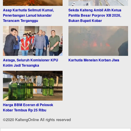
Asap Karhutla Selimuti Kumai,
Sekda Kalteng Ambil Alih Ketua
Penerbangan Lanud Iskandar
Panitia Besar Porprov XIII 2026,
Terancam Terganggu
Bukan Bupati Kobar
Astaga, Seluruh Komisioner KPU
Karhutla Menelan Korban Jiwa
Kotim Jadi Tersangka
Harga BBM Eceran di Pelosok
Kobar Tembus Rp 25 Ribu
©2020 KaltengOnline All rights reserved